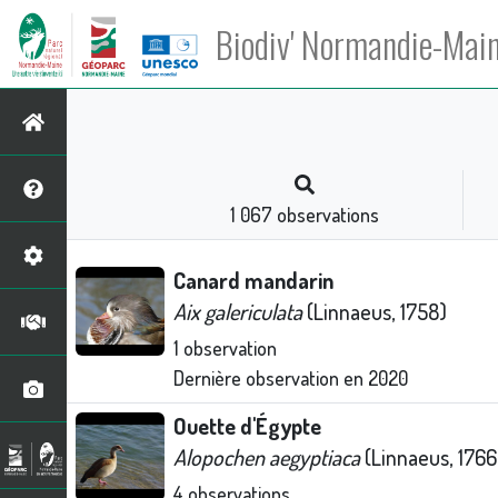
Biodiv' Normandie-Mai
1 067
observations
Canard mandarin
Aix galericulata
(Linnaeus, 1758)
1
observation
Dernière observation en
2020
Ouette d'Égypte
Alopochen aegyptiaca
(Linnaeus, 1766
4
observations