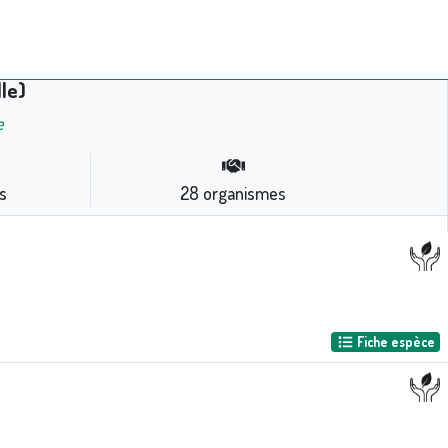
le)
e
s
28
organismes
Fiche espèce