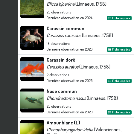
Blicca bjoerkna
(Linnaeus, 1758)
25
observations
Dernière observation en
2024
Fiche espèce
Carassin commun
Carassius carassius
(Linnaeus, 1758)
19
observations
Dernière observation en
2026
Fiche espèce
Carassin doré
Carassius auratus
(Linnaeus, 1758)
2
observations
Dernière observation en
2025
Fiche espèce
Nase commun
Chondrostoma nasus
(Linnaeus, 1758)
25
observations
Dernière observation en
2020
Fiche espèce
Amour blanc (L')
Ctenopharyngodon idella
(Valenciennes,