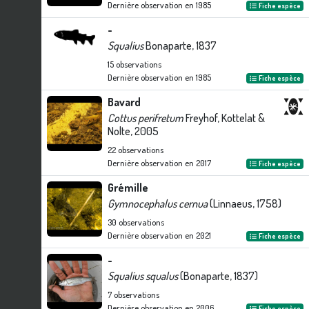
Dernière observation en
1985
Fiche espèce
-
Squalius
Bonaparte, 1837
15
observations
Dernière observation en
1985
Fiche espèce
Bavard
Cottus perifretum
Freyhof, Kottelat &
Nolte, 2005
22
observations
Dernière observation en
2017
Fiche espèce
Grémille
Gymnocephalus cernua
(Linnaeus, 1758)
30
observations
Dernière observation en
2021
Fiche espèce
-
Squalius squalus
(Bonaparte, 1837)
7
observations
Dernière observation en
2006
Fiche espèce