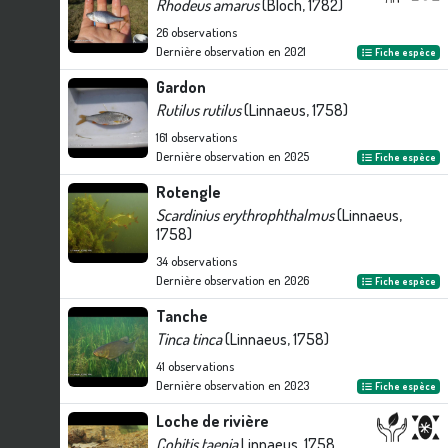
Rhodeus amarus
(Bloch, 1782)
26
observations
Dernière observation en
2021
Fiche espèce
Gardon
Rutilus rutilus
(Linnaeus, 1758)
161
observations
Dernière observation en
2025
Fiche espèce
Rotengle
Scardinius erythrophthalmus
(Linnaeus,
1758)
34
observations
Dernière observation en
2026
Fiche espèce
Tanche
Tinca tinca
(Linnaeus, 1758)
41
observations
Dernière observation en
2023
Fiche espèce
Loche de rivière
Cobitis taenia
Linnaeus, 1758