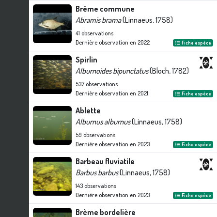
Brème commune
Abramis brama
(Linnaeus, 1758)
41
observations
Dernière observation en
2022
Fiche espèce
Spirlin
Alburnoides bipunctatus
(Bloch, 1782)
537
observations
Dernière observation en
2021
Fiche espèce
Ablette
Alburnus alburnus
(Linnaeus, 1758)
59
observations
Dernière observation en
2023
Fiche espèce
Barbeau fluviatile
Barbus barbus
(Linnaeus, 1758)
143
observations
Dernière observation en
2023
Fiche espèce
Brème bordelière