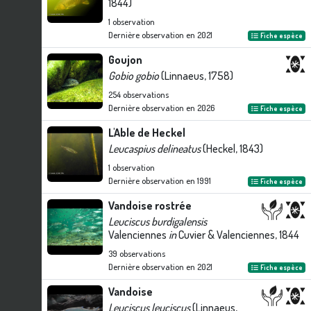
1844)
1
observation
Dernière observation en
2021
Fiche espèce
Goujon
Gobio gobio
(Linnaeus, 1758)
254
observations
Dernière observation en
2026
Fiche espèce
L'Able de Heckel
Leucaspius delineatus
(Heckel, 1843)
1
observation
Dernière observation en
1991
Fiche espèce
Vandoise rostrée
Leuciscus burdigalensis
Valenciennes
in
Cuvier & Valenciennes, 1844
39
observations
Dernière observation en
2021
Fiche espèce
Vandoise
Leuciscus leuciscus
(Linnaeus,