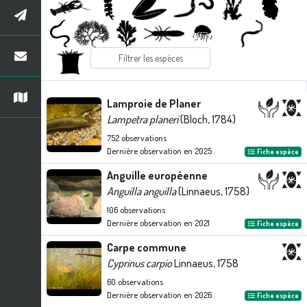
Lamproie de Planer
Lampetra planeri
(Bloch, 1784)
752
observations
Dernière observation en
2025
Fiche espèce
Anguille européenne
Anguilla anguilla
(Linnaeus, 1758)
106
observations
Dernière observation en
2021
Fiche espèce
Carpe commune
Cyprinus carpio
Linnaeus, 1758
60
observations
Dernière observation en
2026
Fiche espèce