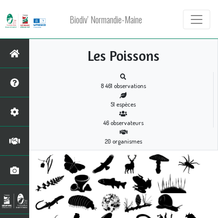
Biodiv' Normandie-Maine
Les Poissons
8 461
observations
51
espèces
46
observateurs
20
organismes