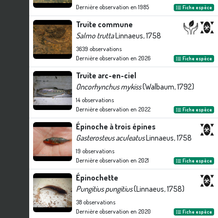
Dernière observation en
1985
Fiche espèce
Truite commune
Salmo trutta
Linnaeus, 1758
3639
observations
Dernière observation en
2026
Fiche espèce
Truite arc-en-ciel
Oncorhynchus mykiss
(Walbaum, 1792)
14
observations
Dernière observation en
2022
Fiche espèce
Épinoche à trois épines
Gasterosteus aculeatus
Linnaeus, 1758
19
observations
Dernière observation en
2021
Fiche espèce
Épinochette
Pungitius pungitius
(Linnaeus, 1758)
38
observations
Dernière observation en
2020
Fiche espèce