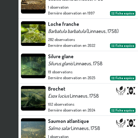
1
observation
Dernière observation en
1997
Fiche espèce
Loche franche
Barbatula barbatula
(Linnaeus, 1758)
282
observations
Dernière observation en
2022
Fiche espèce
Silure glane
Silurus glanis
Linnaeus, 1758
19
observations
Dernière observation en
2025
Fiche espèce
Brochet
Esox lucius
Linnaeus, 1758
102
observations
Dernière observation en
2024
Fiche espèce
Saumon atlantique
Salmo salar
Linnaeus, 1758
1
observation