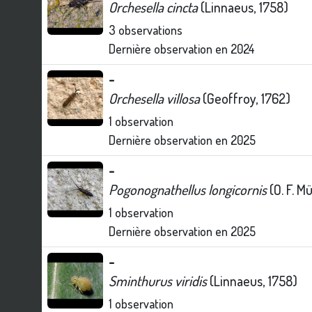
Orchesella cincta
(Linnaeus, 1758)
3
observations
Dernière observation en
2024
-
Orchesella villosa
(Geoffroy, 1762)
1
observation
Dernière observation en
2025
-
Pogonognathellus longicornis
(O. F. Mü
1
observation
Dernière observation en
2025
-
Sminthurus viridis
(Linnaeus, 1758)
1
observation