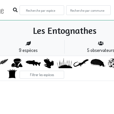
ne
Les Entognathes
9
espèces
5
observateur