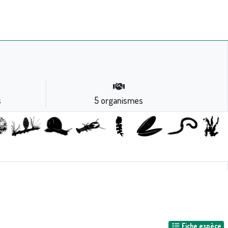
s
5
organismes
Fiche espèce