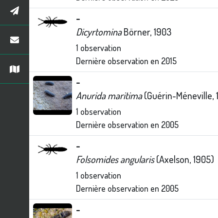
-
Dicyrtomina
Börner, 1903
1
observation
Dernière observation en
2015
-
Anurida maritima
(Guérin-Méneville, 
1
observation
Dernière observation en
2005
-
Folsomides angularis
(Axelson, 1905)
1
observation
Dernière observation en
2005
-