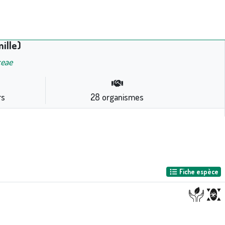
ille)
ceae
rs
28
organismes
Fiche espèce