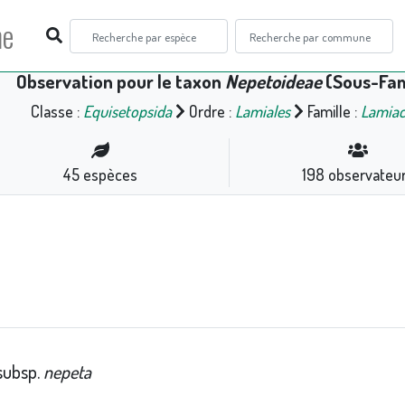
ne
Observation pour le taxon
Nepetoideae
(Sous-Fam
Classe :
Equisetopsida
Ordre :
Lamiales
Famille :
Lamia
45
espèces
198
observateu
subsp.
nepeta