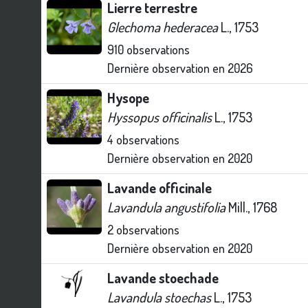
Lierre terrestre
Glechoma hederacea
L., 1753
910
observations
Dernière observation en
2026
Hysope
Hyssopus officinalis
L., 1753
4
observations
Dernière observation en
2020
Lavande officinale
Lavandula angustifolia
Mill., 1768
2
observations
Dernière observation en
2020
Lavande stoechade
Lavandula stoechas
L., 1753