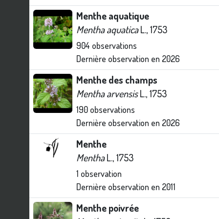
Menthe aquatique
Mentha aquatica
L., 1753
904
observations
Dernière observation en
2026
Menthe des champs
Mentha arvensis
L., 1753
190
observations
Dernière observation en
2026
Menthe
Mentha
L., 1753
1
observation
Dernière observation en
2011
Menthe poivrée