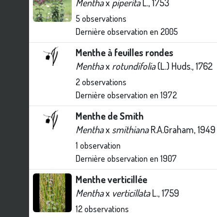
Mentha
x
piperita
L., 1753
5
observations
Dernière observation en
2005
Menthe à feuilles rondes
Mentha
x
rotundifolia
(L.) Huds., 1762
2
observations
Dernière observation en
1972
Menthe de Smith
Mentha
x
smithiana
R.A.Graham, 1949
1
observation
Dernière observation en
1907
Menthe verticillée
Mentha
x
verticillata
L., 1759
12
observations