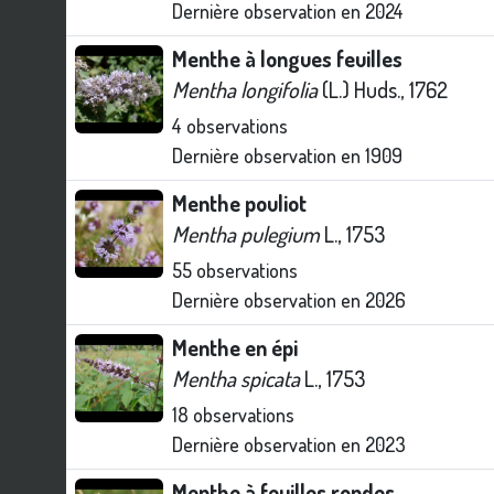
Dernière observation en
2024
Menthe à longues feuilles
Mentha longifolia
(L.) Huds., 1762
4
observations
Dernière observation en
1909
Menthe pouliot
Mentha pulegium
L., 1753
55
observations
Dernière observation en
2026
Menthe en épi
Mentha spicata
L., 1753
18
observations
Dernière observation en
2023
Menthe à feuilles rondes