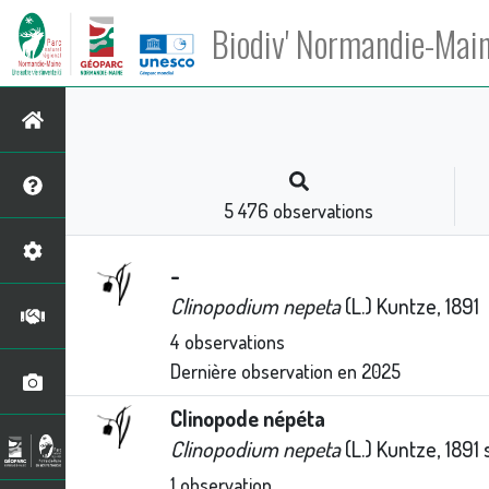
Biodiv' Normandie-Mai
5 476
observations
-
Clinopodium nepeta
(L.) Kuntze, 1891
4
observations
Dernière observation en
2025
Clinopode népéta
Clinopodium nepeta
(L.) Kuntze, 1891 
1
observation