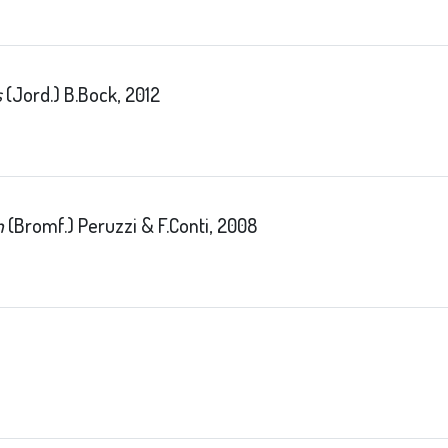
s
(Jord.) B.Bock, 2012
m
(Bromf.) Peruzzi & F.Conti, 2008