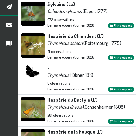
Sylvaine (La)
Ochlodes sylvanus
(Esper, 1777)
672
observations
Dernière observation en
2026
Fiche espèce
Hespérie du Chiendent (L')
Thymelicus acteon
(Rottemburg, 1775)
41
observations
Dernière observation en
2026
Fiche espèce
-
Thymelicus
Hübner, 1819
8
observations
Dernière observation en
2026
Fiche espèce
Hespérie du Dactyle (L')
Thymelicus lineola
(Ochsenheimer, 1808)
201
observations
Dernière observation en
2026
Fiche espèce
Hespérie de la Houque (L')