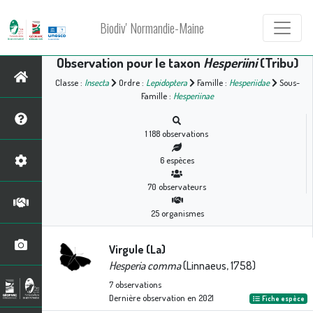
Biodiv' Normandie-Maine
Observation pour le taxon
Hesperiini
(Tribu)
Classe :
Insecta
Ordre :
Lepidoptera
Famille :
Hesperiidae
Sous-
Famille :
Hesperiinae
1 188
observations
6
espèces
70
observateurs
25
organismes
Virgule (La)
Hesperia comma
(Linnaeus, 1758)
7
observations
Dernière observation en
2021
Fiche espèce