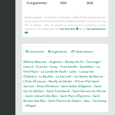
organismes
15
1999
2026
Avertissement :
les données visualisables reflètent l'état d'avancement des
connaissances et/ou la disponibilité des données existantes sur le territoire du
Parc & Géoparc : elles ne peuvent en aucun cas être considérées comme
exhaustives.
En savoir plus sur
les données
et sur
les partenaires
31
communes
15
organismes
27
observateurs
Aillières-Beauvoir
-
Argentan
-
Boulay-les-Ifs
-
Carrouges
-
Ceaucé
-
Écouves
-
Essay
-
Francheville
-
Gandelain
-
La
Ferté Macé
-
La Lande-de-Goult
-
Laleu
-
Lassay-les-
Châteaux
-
Le Bouillon
-
Le Cercueil
-
Les Ventes-de-Bourse
-
L'Orée-d'Écouves
-
Neuilly-le-Vendin
-
Pré-en-Pail-Saint-
Samson
-
Rives d'Andaine
-
Saint-Aubin-d'Appenai
-
Saint-
Cyr-du-Bailleul
-
Saint-Fraimbault
-
Saint-Gervais-du-Perron
-
Saint-Léonard-des-Bois
-
Saint-Mars-d'Égrenne
-
Saint-
Nicolas-des-Bois
-
Saint-Patrice-du-Désert
-
Sées
-
Torchamp
-
Villepail