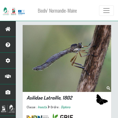
Biodiv' Normandie-Maine
Asilidae Latreille, 1802
Classe :
Insecta
Ordre :
Diptera