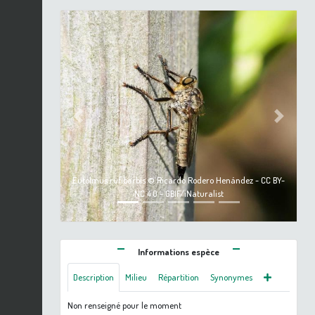
Previous
Next
Eutolmus rufibarbis © Ricardo Rodero Henández - CC BY-
NC 4.0 - GBIF/iNaturalist
Informations espèce
Description
Milieu
Répartition
Synonymes
Non renseigné pour le moment