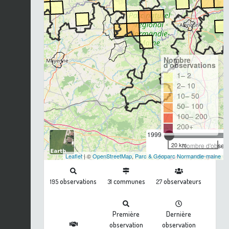
Nombre
d'observations
1– 2
2– 10
10– 50
50– 100
100– 200
200+
1999
20 km
Nombre d'observa
Leaflet
| ©
OpenStreetMap
,
Parc & Géoparc Normandie-maine
observations
communes
observateurs
195
31
27
Première
Dernière
observation
observation