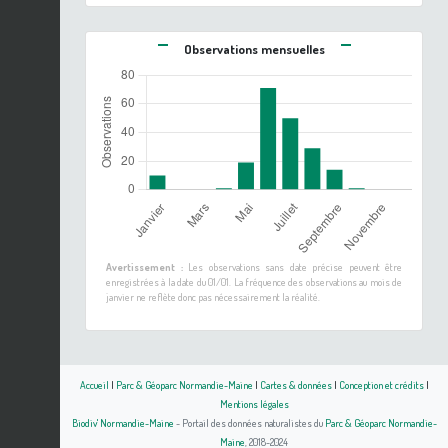
Observations mensuelles
Avertissement :
Les observations sans date précise peuvent être
enregistrées à la date du 01/01. La fréquence des observations au mois de
janvier ne reflète donc pas nécessairement la réalité.
Accueil
|
Parc & Géoparc Normandie-Maine
|
Cartes & données
|
Conception et crédits
|
Mentions légales
Biodiv' Normandie-Maine
- Portail des données naturalistes du
Parc & Géoparc Normandie-
Maine
, 2018-2024