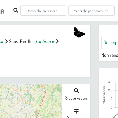
ne
dae
Sous-Famille :
Laphriinae
Descrip
Non ren
3
observations