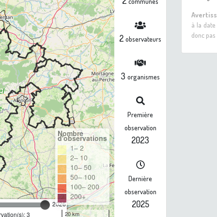
2
communes
Avertis
à la date
donc pas 
2
observateurs
3
organismes
Première
observation
Nombre
d'observations
2023
1– 2
2– 10
10– 50
50– 100
Dernière
100– 200
observation
200+
2025
2026
20 km
ation(s): 3