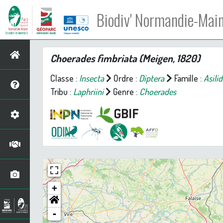
Biodiv' Normandie-Mai
Choerades fimbriata
(Meigen, 1820)
Classe :
Insecta
Ordre :
Diptera
Famille :
Asili
Tribu :
Laphriini
Genre :
Choerades
+
-