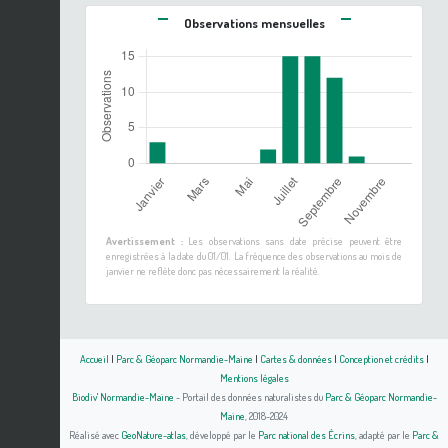
Observations mensuelles
Avertissement :
Les observations sans date précise peuvent être
enregistrées à la date du 01/01. La fréquence des observations au mois de
janvier ne reflète donc pas nécessairement la réalité.
Accueil
|
Parc & Géoparc Normandie-Maine
|
Cartes & données
|
Conception et crédits
|
Mentions légales
Biodiv' Normandie-Maine
- Portail des données naturalistes du
Parc & Géoparc Normandie-
Maine
, 2018-2024
Réalisé avec
GeoNature-atlas
, développé par le
Parc national des Écrins
, adapté par le
Parc &