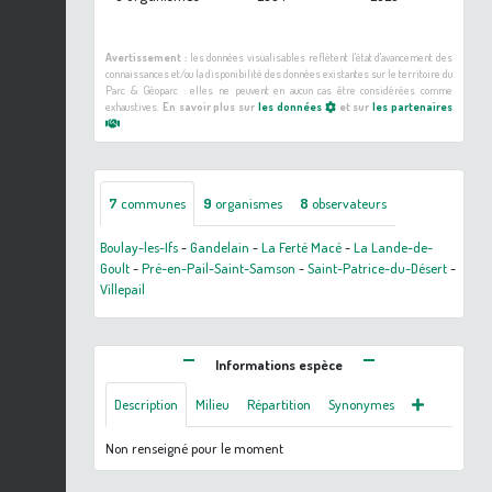
Avertissement :
les données visualisables reflètent l'état d'avancement des
connaissances et/ou la disponibilité des données existantes sur le territoire du
Parc & Géoparc : elles ne peuvent en aucun cas être considérées comme
exhaustives.
En savoir plus sur
les données
et sur
les partenaires
7
communes
9
organismes
8
observateurs
Boulay-les-Ifs
-
Gandelain
-
La Ferté Macé
-
La Lande-de-
Goult
-
Pré-en-Pail-Saint-Samson
-
Saint-Patrice-du-Désert
-
Villepail
Informations espèce
Description
Milieu
Répartition
Synonymes
Non renseigné pour le moment