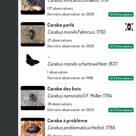
Carabus intricatus
Linnaeus, 1761
137
observations
Dernière observation en
2026
Fiche espèce
Carabe perlé
Carabus monilis
Fabricius, 1792
22
observations
Dernière observation en
2026
Fiche espèce
-
Carabus monilis schartowii
Heer, 1837
1
observation
Dernière observation en
1988
Fiche espèce
Carabe des bois
Carabus nemoralis
O.F. Müller, 1764
38
observations
Dernière observation en
2024
Fiche espèce
Carabe à probléme
Carabus problematicus
Herbst, 1786
95
observations