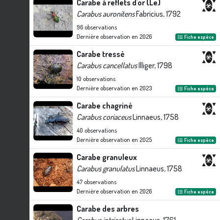
Carabe à reflets d'or (Le)
Carabus auronitens
Fabricius, 1792
96
observations
Dernière observation en
2026
Fiche espèce
Carabe tressé
Carabus cancellatus
Illiger, 1798
10
observations
Dernière observation en
2023
Fiche espèce
Carabe chagriné
Carabus coriaceus
Linnaeus, 1758
40
observations
Dernière observation en
2025
Fiche espèce
Carabe granuleux
Carabus granulatus
Linnaeus, 1758
47
observations
Dernière observation en
2026
Fiche espèce
Carabe des arbres