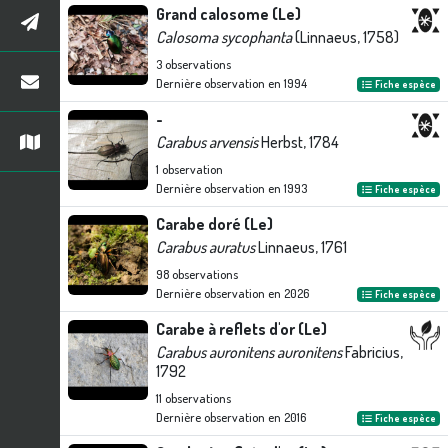
Grand calosome (Le)
Calosoma sycophanta
(Linnaeus, 1758)
3
observations
Dernière observation en
1994
Fiche espèce
-
Carabus arvensis
Herbst, 1784
1
observation
Dernière observation en
1993
Fiche espèce
Carabe doré (Le)
Carabus auratus
Linnaeus, 1761
98
observations
Dernière observation en
2026
Fiche espèce
Carabe à reflets d'or (Le)
Carabus auronitens auronitens
Fabricius,
1792
11
observations
Dernière observation en
2016
Fiche espèce