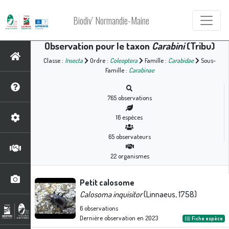
Biodiv' Normandie-Maine
Observation pour le taxon
Carabini
(Tribu)
Classe :
Insecta
Ordre :
Coleoptera
Famille :
Carabidae
Sous-
Famille :
Carabinae
765
observations
16
espèces
65
observateurs
22
organismes
Petit calosome
Calosoma inquisitor
(Linnaeus, 1758)
6
observations
Dernière observation en
2023
Fiche espèce