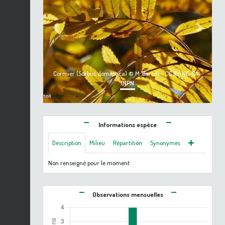
Previous
Next
Cormier (Sorbus domestica) © M. Bartoli - CC BY-NC-SA -
INPN
Informations espèce
Description
Milieu
Répartition
Synonymes
Non renseigné pour le moment
Observations mensuelles