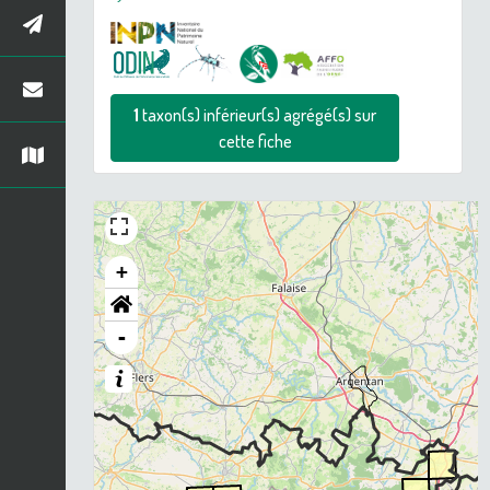
1
taxon(s) inférieur(s) agrégé(s) sur
cette fiche
+
-