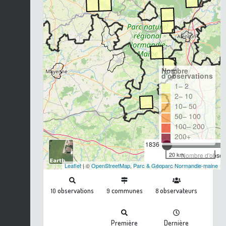
Nombre
d'observations
1– 2
2– 10
10– 50
50– 100
100– 200
200+
1836
20 km
Nombre d'observ
Leaflet
| ©
OpenStreetMap
,
Parc & Géoparc Normandie-maine
observations
communes
observateurs
10
9
8
Première
Dernière