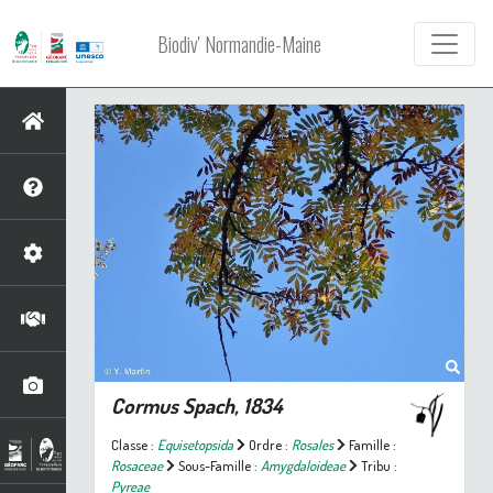
Biodiv' Normandie-Maine
Cormus
Spach, 1834
Classe :
Equisetopsida
Ordre :
Rosales
Famille :
Rosaceae
Sous-Famille :
Amygdaloideae
Tribu :
Pyreae