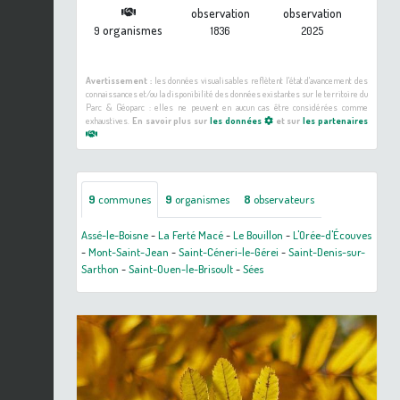
observation
observation
organismes
9
1836
2025
Avertissement :
les données visualisables reflètent l'état d'avancement des
connaissances et/ou la disponibilité des données existantes sur le territoire du
Parc & Géoparc : elles ne peuvent en aucun cas être considérées comme
exhaustives.
En savoir plus sur
les données
et sur
les partenaires
9
communes
9
organismes
8
observateurs
Assé-le-Boisne
-
La Ferté Macé
-
Le Bouillon
-
L'Orée-d'Écouves
-
Mont-Saint-Jean
-
Saint-Céneri-le-Gérei
-
Saint-Denis-sur-
Sarthon
-
Saint-Ouen-le-Brisoult
-
Sées