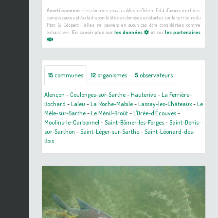
Avertissement :
les données visualisables reflètent l'état d'avancement des
connaissances et/ou la disponibilité des données existantes sur le territoire du
Parc & Géoparc : elles ne peuvent en aucun cas être considérées comme
exhaustives.
En savoir plus sur
les données
et sur
les partenaires
15
communes
12
organismes
5
observateurs
Alençon
-
Coulonges-sur-Sarthe
-
Hauterive
-
La Ferrière-
Bochard
-
Laleu
-
La Roche-Mabile
-
Lassay-les-Châteaux
-
Le
Mêle-sur-Sarthe
-
Le Ménil-Broût
-
L'Orée-d'Écouves
-
Moulins-le-Carbonnel
-
Saint-Bômer-les-Forges
-
Saint-Denis-
sur-Sarthon
-
Saint-Léger-sur-Sarthe
-
Saint-Léonard-des-
Bois