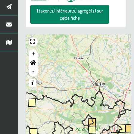
1
taxon(s) inférieur(s) agrégé(s) sur
cette fiche
+
-