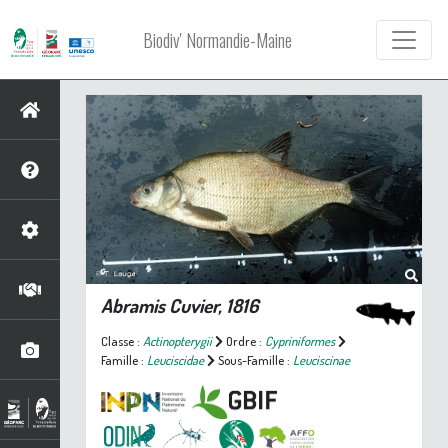
Biodiv' Normandie-Maine
Abramis
Cuvier, 1816
Classe :
Actinopterygii
Ordre :
Cypriniformes
Famille :
Leuciscidae
Sous-Famille :
Leuciscinae