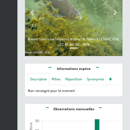
Previous
Next
Brème commune (Abramis brama) © Yannick LEDORÉ, FFAL
- CC BY-NC-SA - INPN
Informations espèce
Description
Milieu
Répartition
Synonymes
Non renseigné pour le moment
Observations mensuelles