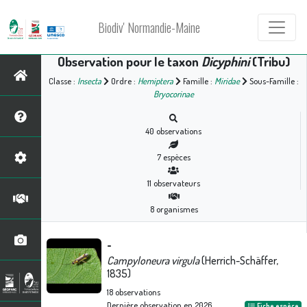
Biodiv' Normandie-Maine
Observation pour le taxon
Dicyphini
(Tribu)
Classe :
Insecta
Ordre :
Hemiptera
Famille :
Miridae
Sous-Famille :
Bryocorinae
40
observations
7
espèces
11
observateurs
8
organismes
-
Campyloneura virgula
(Herrich-Schäffer,
1835)
18
observations
Dernière observation en
2026
Fiche espèce