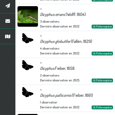
-
Dicyphus errans
(Wolff, 1804)
3
observations
Dernière observation en
2022
Fiche espèce
-
Dicyphus globulifer
(Fallén, 1829)
4
observations
Dernière observation en
2022
Fiche espèce
-
Dicyphus
Fieber, 1858
2
observations
Dernière observation en
2025
Fiche espèce
-
Dicyphus pallicornis
(Fieber, 1861)
1
observation
Dernière observation en
2022
Fiche espèce