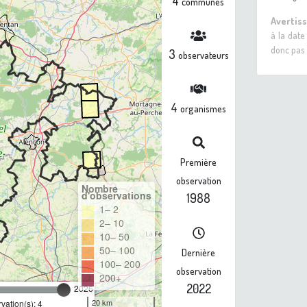
4
communes
Avertis
à la date
donc pas 
3
observateurs
4
organismes
Première
observation
Nombre
d'observations
1988
1– 2
2– 10
10– 50
50– 100
Dernière
100– 200
observation
200+
2022
2026
20 km
ation(s): 4