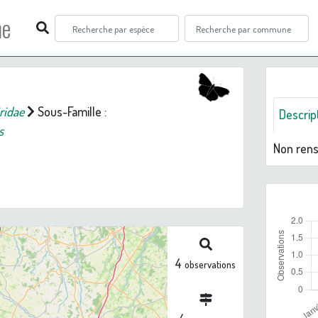
ne
ridae
Sous-Famille :
Descrip
s
Non ren
4
observations