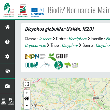
Biodiv' Normandie-Mai
Dicyphus globulifer
(Fallén, 1829)
Classe :
Insecta
Ordre :
Hemiptera
Famille :
Mi
Bryocorinae
Tribu :
Dicyphini
Genre :
Dicyphu
+
-