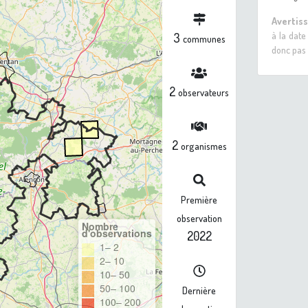
Avertis
à la date
3
communes
donc pas 
2
observateurs
2
organismes
Première
observation
Nombre
d'observations
2022
1– 2
2– 10
10– 50
50– 100
Dernière
100– 200