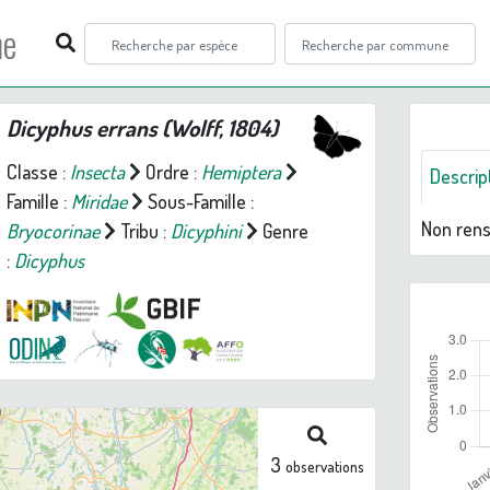
ne
Dicyphus errans
(Wolff, 1804)
Classe :
Insecta
Ordre :
Hemiptera
Descrip
Famille :
Miridae
Sous-Famille :
Non ren
Bryocorinae
Tribu :
Dicyphini
Genre
:
Dicyphus
3
observations