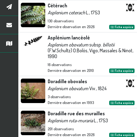
Cétérach
Asplenium ceterach
L., 1753
130
observations
Dernière observation en
2026
Fiche espèce
Asplénium lancéolé
Asplenium obovatum
subsp.
billotii
(F.W.Schultz) O.Bolòs, Vigo, Massales & Ninot,
1990
16
observations
Dernière observation en
2010
Fiche espèce
Doradille obovales
Asplenium obovatum
Viv., 1824
3
observations
Dernière observation en
1993
Fiche espèce
Doradille rue des murailles
Asplenium ruta-muraria
L., 1753
201
observations
Dernière observation en
2026
Fiche espèce