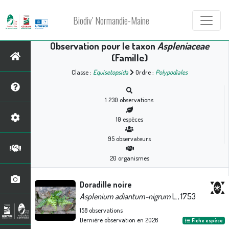
Biodiv' Normandie-Maine
Observation pour le taxon
Aspleniaceae
(Famille)
Classe :
Equisetopsida
Ordre :
Polypodiales
1 230
observations
10
espèces
95
observateurs
20
organismes
Doradille noire
Asplenium adiantum-nigrum
L., 1753
158
observations
Dernière observation en
2026
Fiche espèce