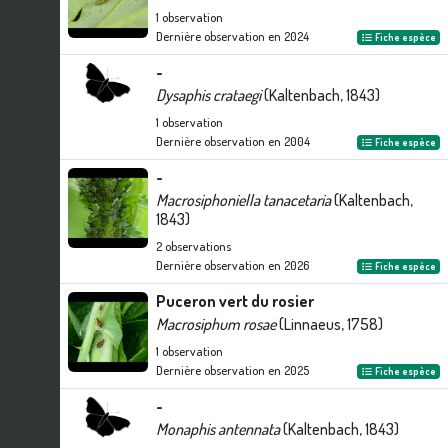
1
observation
Dernière observation en
2024
Fiche espèce
-
Dysaphis crataegi
(Kaltenbach, 1843)
1
observation
Dernière observation en
2004
Fiche espèce
-
Macrosiphoniella tanacetaria
(Kaltenbach,
1843)
2
observations
Dernière observation en
2026
Fiche espèce
Puceron vert du rosier
Macrosiphum rosae
(Linnaeus, 1758)
1
observation
Dernière observation en
2025
Fiche espèce
-
Monaphis antennata
(Kaltenbach, 1843)