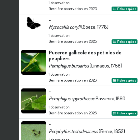
1
observation
Dernière observation en
2023
Fiche espèce
-
Myzocallis coryli
(Goeze, 1778)
1
observation
Dernière observation en
2025
Fiche espèce
Puceron gallicole des pétioles de
peupliers
Pemphigus bursarius
(Linnaeus, 1758)
1
observation
Dernière observation en
2026
Fiche espèce
-
Pemphigus spyrothecae
Passerini, 1860
1
observation
Dernière observation en
2026
Fiche espèce
-
Periphyllus testudinaceus
(Fernie, 1852)
1
observation