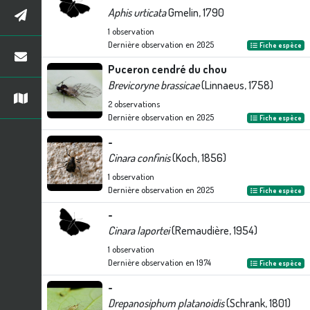
Aphis urticata
Gmelin, 1790
1
observation
Dernière observation en
2025
Fiche espèce
Puceron cendré du chou
Brevicoryne brassicae
(Linnaeus, 1758)
2
observations
Dernière observation en
2025
Fiche espèce
-
Cinara confinis
(Koch, 1856)
1
observation
Dernière observation en
2025
Fiche espèce
-
Cinara laportei
(Remaudière, 1954)
1
observation
Dernière observation en
1974
Fiche espèce
-
Drepanosiphum platanoidis
(Schrank, 1801)