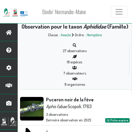
Biodiv' Normandie-Maine
Observation pour le taxon
Aphididae
(Famille)
Classe :
Insecta
Ordre :
Hemiptera
27
observations
18
espèces
7
observateurs
8
organismes
Puceron noir de la fève
Aphis fabae
Scopoli, 1763
3
observations
Dernière observation en
2025
Fiche espèce
-