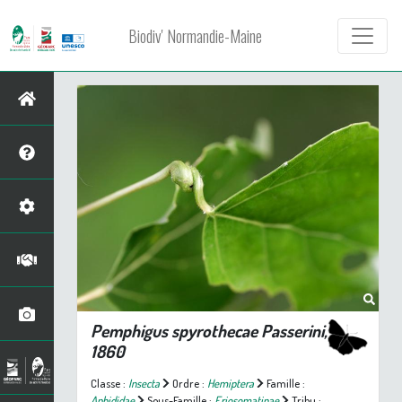
Biodiv' Normandie-Maine
Pemphigus spyrothecae
Passerini,
1860
Classe :
Insecta
Ordre :
Hemiptera
Famille :
Aphididae
Sous-Famille :
Eriosomatinae
Tribu :