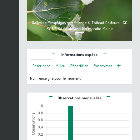
Galles de Pemphigus spyrothecae © Thibaut Desfours - CC
BY-NC-SA - habitants Normandie-Maine
Informations espèce
Description
Milieu
Répartition
Synonymes
Non renseigné pour le moment
Observations mensuelles