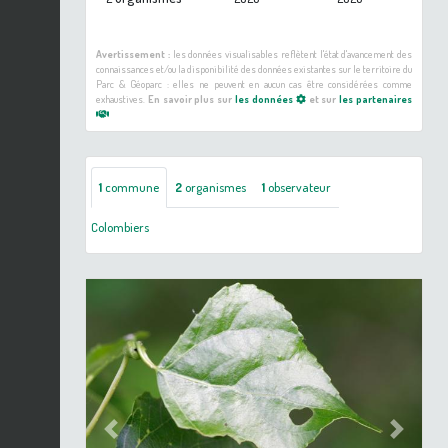
Avertissement :
les données visualisables reflètent l'état d'avancement des
connaissances et/ou la disponibilité des données existantes sur le territoire du
Parc & Géoparc : elles ne peuvent en aucun cas être considérées comme
exhaustives.
En savoir plus sur
les données
et sur
les partenaires
1
commune
2
organismes
1
observateur
Colombiers
Previous
Next