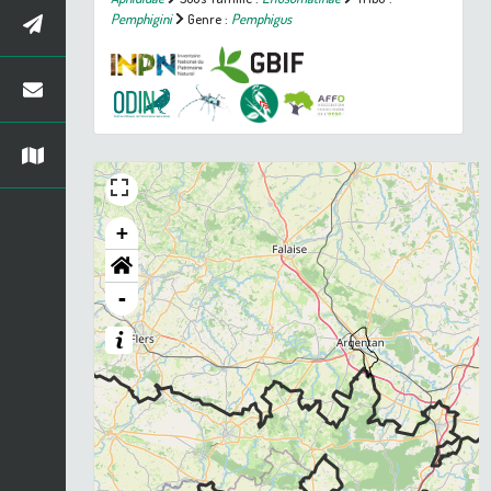
Pemphigini
Genre :
Pemphigus
+
-