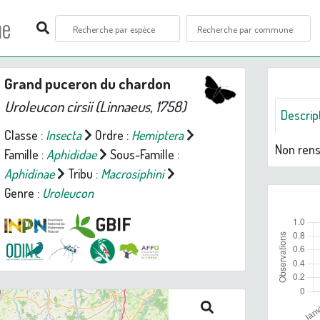
ne
Grand puceron du chardon
Uroleucon cirsii
(Linnaeus, 1758)
Descrip
Classe :
Insecta
Ordre :
Hemiptera
Non ren
Famille :
Aphididae
Sous-Famille :
Aphidinae
Tribu :
Macrosiphini
Genre :
Uroleucon