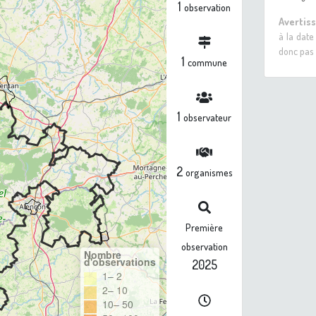
1
observation
Avertis
à la date
donc pas 
1
commune
1
observateur
2
organismes
Première
observation
Nombre
d'observations
2025
1– 2
2– 10
10– 50