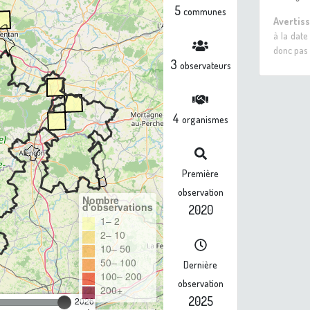
5
communes
Avertis
à la date
donc pas 
3
observateurs
4
organismes
Première
observation
Nombre
d'observations
2020
1– 2
2– 10
10– 50
50– 100
Dernière
100– 200
observation
200+
2025
2026