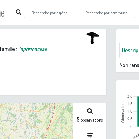
ne
Famille :
Taphrinaceae
Descrip
Non ren
5
observations