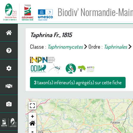
Biodiv' Normandie-Mai
Taphrina
Fr., 1815
Classe :
Taphrinomycetes
Ordre :
Taphrinales
3
taxon(s) inférieur(s) agrégé(s) sur cette fiche
+
-