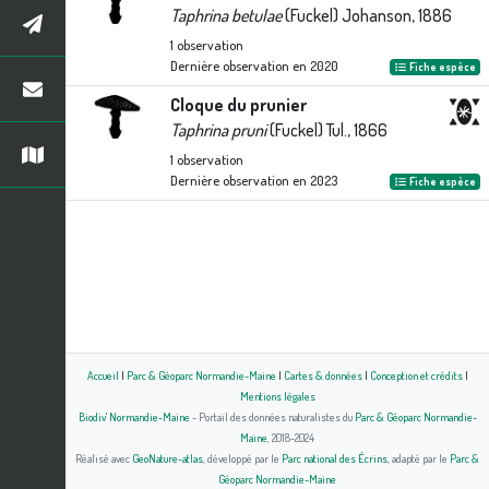
Taphrina betulae
(Fuckel) Johanson, 1886
1
observation
Dernière observation en
2020
Fiche espèce
Cloque du prunier
Taphrina pruni
(Fuckel) Tul., 1866
1
observation
Dernière observation en
2023
Fiche espèce
Accueil
|
Parc & Géoparc Normandie-Maine
|
Cartes & données
|
Conception et crédits
|
Mentions légales
Biodiv' Normandie-Maine
- Portail des données naturalistes du
Parc & Géoparc Normandie-
Maine
, 2018-2024
Réalisé avec
GeoNature-atlas
, développé par le
Parc national des Écrins
, adapté par le
Parc &
Géoparc Normandie-Maine