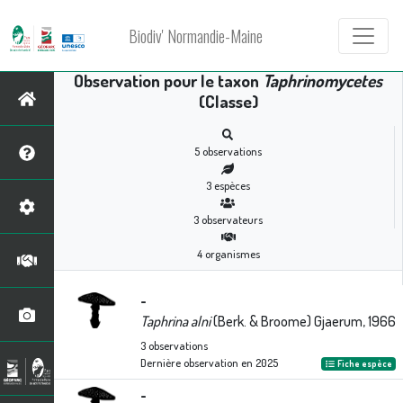
Biodiv' Normandie-Maine
Observation pour le taxon
Taphrinomycetes
(Classe)
5
observations
3
espèces
3
observateurs
4
organismes
-
Taphrina alni
(Berk. & Broome) Gjaerum, 1966
3
observations
Dernière observation en
2025
Fiche espèce
-