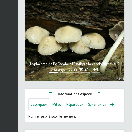
Previous
Next
Hypholome de De Candolle (Psathyrella candolleana) © R.
Chalange - CC BY-NC-SA - INPN
Informations espèce
Description
Milieu
Répartition
Synonymes
Non renseigné pour le moment