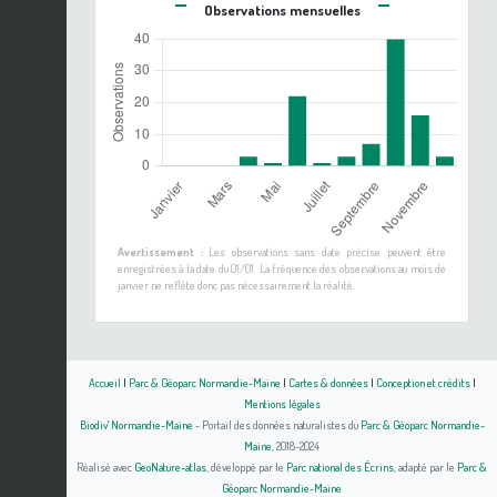
Observations mensuelles
Avertissement :
Les observations sans date précise peuvent être
enregistrées à la date du 01/01. La fréquence des observations au mois de
janvier ne reflète donc pas nécessairement la réalité.
Accueil
|
Parc & Géoparc Normandie-Maine
|
Cartes & données
|
Conception et crédits
|
Mentions légales
Biodiv' Normandie-Maine
- Portail des données naturalistes du
Parc & Géoparc Normandie-
Maine
, 2018-2024
Réalisé avec
GeoNature-atlas
, développé par le
Parc national des Écrins
, adapté par le
Parc &
Géoparc Normandie-Maine