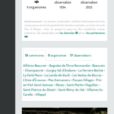
observation
observation
organismes
9
1994
2025
Avertissement :
les données visualisables reflètent l'état d'avancement des
connaissances et/ou la disponibilité des données existantes sur le territoire du
Parc & Géoparc : elles ne peuvent en aucun cas être considérées comme
exhaustives.
En savoir plus sur
les données
et sur
les partenaires
19
communes
9
organismes
17
observateurs
Aillières-Beauvoir
-
Bagnoles de l'Orne Normandie
-
Beauvain
-
Champsecret
-
Juvigny Val d'Andaine
-
La Ferrière-Béchet
-
La Ferté Macé
-
La Lande-de-Goult
-
Les Ventes-de-Bourse
-
L'Orée-d'Écouves
-
Marchemaisons
-
Passais Villages
-
Pré-
en-Pail-Saint-Samson
-
Rânes
-
Saint-Martin-l'Aiguillon
-
Saint-Patrice-du-Désert
-
Saint-Rémy-du-Val
-
Villaines-la-
Carelle
-
Villepail