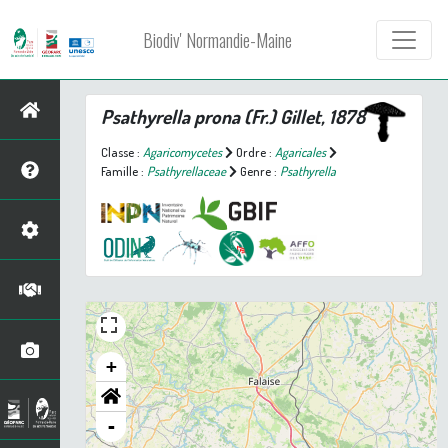
Biodiv' Normandie-Maine
Psathyrella prona
(Fr.) Gillet, 1878
Classe :
Agaricomycetes
Ordre :
Agaricales
Famille :
Psathyrellaceae
Genre :
Psathyrella
+
-