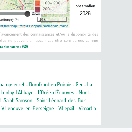
100– 200
observation
200+
2026
2026
20 km
ation(s): 71
nStreetMap
,
Parc & Géoparc Normandie-maine
 d'avancement des connaissances et/ou la disponibilité des
: elles ne peuvent en aucun cas être considérées comme
 partenaires
hampsecret
-
Domfront en Poiraie
-
Ger
-
La
-
Lonlay-l'Abbaye
-
L'Orée-d'Écouves
-
Mont-
il-Saint-Samson
-
Saint-Léonard-des-Bois
-
-
Villeneuve-en-Perseigne
-
Villepail
-
Vimartin-