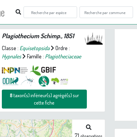
ne
Plagiothecium
Schimp., 1851
Classe :
Equisetopsida
Ordre :
Hypnales
Famille :
Plagiotheciaceae
Prev
8
taxon(s) inférieur(s) agrégé(s) sur
Plagioth
cette fiche
71
observations