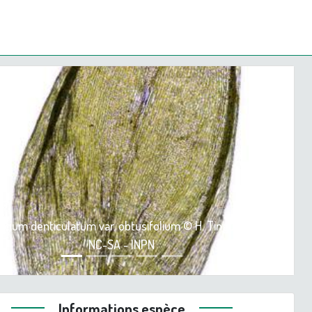
ious
Next
ecium denticulatum var. obtusifolium © H. Tinguy - CC BY-
NC-SA - INPN
Informations espèce