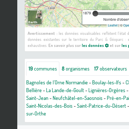
1879
Nombre d'observ
Leaflet
| ©
Ope
Avertissement :
les données visualisables reflètent l'état
données existantes sur le territoire du Parc & Géoparc 
exhaustives.
En savoir plus sur
les données
et sur
les
19
communes
8
organismes
17
observateurs
Bagnoles de l'Orne Normandie
-
Boulay-les-Ifs
-
C
Bellière
-
La Lande-de-Goult
-
Lignières-Orgères
Saint-Jean
-
Neufchâtel-en-Saosnois
-
Pré-en-Pa
Saint-Nicolas-des-Bois
-
Saint-Patrice-du-Désert
sur-Orthe