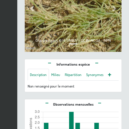
Previous
Next
Chara vulgaris © H. TINGUY - CC BY-NC-SA - INPN
Informations espèce
Description
Milieu
Répartition
Synonymes
Non renseigné pour le moment
Observations mensuelles