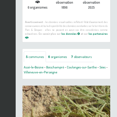
observation
observation
organismes
6
1896
2025
Avertissement :
les données visualisables reflètent l'état d'avancement des
connaissances et/ou la disponibilité des données existantes sur le territoire du
Parc & Géoparc : elles ne peuvent en aucun cas être considérées comme
exhaustives.
En savoir plus sur
les données
et sur
les partenaires
5
communes
6
organismes
7
observateurs
Assé-le-Boisne
-
Boischampré
-
Coulonges-sur-Sarthe
-
Sées
-
Villeneuve-en-Perseigne