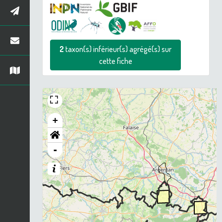
2
taxon(s) inférieur(s) agrégé(s) sur
cette fiche
+
-