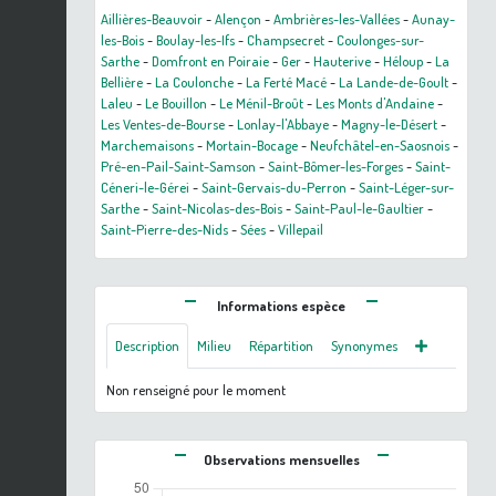
Aillières-Beauvoir
-
Alençon
-
Ambrières-les-Vallées
-
Aunay-
les-Bois
-
Boulay-les-Ifs
-
Champsecret
-
Coulonges-sur-
Sarthe
-
Domfront en Poiraie
-
Ger
-
Hauterive
-
Héloup
-
La
Bellière
-
La Coulonche
-
La Ferté Macé
-
La Lande-de-Goult
-
Laleu
-
Le Bouillon
-
Le Ménil-Broût
-
Les Monts d'Andaine
-
Les Ventes-de-Bourse
-
Lonlay-l'Abbaye
-
Magny-le-Désert
-
Marchemaisons
-
Mortain-Bocage
-
Neufchâtel-en-Saosnois
-
Pré-en-Pail-Saint-Samson
-
Saint-Bômer-les-Forges
-
Saint-
Céneri-le-Gérei
-
Saint-Gervais-du-Perron
-
Saint-Léger-sur-
Sarthe
-
Saint-Nicolas-des-Bois
-
Saint-Paul-le-Gaultier
-
Saint-Pierre-des-Nids
-
Sées
-
Villepail
Informations espèce
Description
Milieu
Répartition
Synonymes
Non renseigné pour le moment
Observations mensuelles