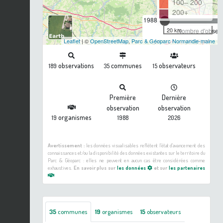
100– 200
200+
1988
20 km
Nombre d'observa
Leaflet
| ©
OpenStreetMap
,
Parc & Géoparc Normandie-maine
observations
communes
observateurs
189
35
15
Première
Dernière
observation
observation
organismes
19
1988
2026
Avertissement :
les données visualisables reflètent l'état d'avancement des
connaissances et/ou la disponibilité des données existantes sur le territoire du
Parc & Géoparc : elles ne peuvent en aucun cas être considérées comme
exhaustives.
En savoir plus sur
les données
et sur
les partenaires
35
communes
19
organismes
15
observateurs