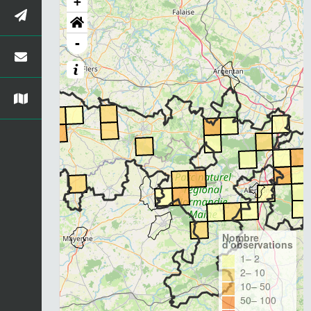
+
-
Nombre
d'observations
1– 2
2– 10
10– 50
50– 100