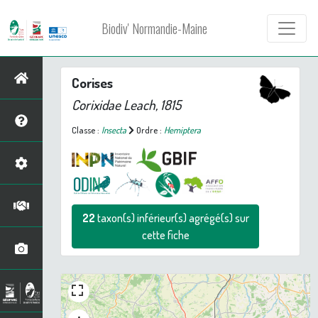
Biodiv' Normandie-Maine
Corises
Corixidae Leach, 1815
Classe :
Insecta
Ordre :
Hemiptera
22
taxon(s) inférieur(s) agrégé(s) sur
cette fiche