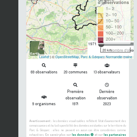
d'observations
1– 2
2– 10
10– 50
50– 100
100– 200
200+
1971
20 km
Nombre d'observ
Leaflet
| ©
OpenStreetMap
,
Parc & Géoparc Normandie-maine
observations
communes
observateurs
69
20
13
Première
Dernière
observation
observation
organismes
9
1971
2023
Avertissement :
les données visualisables reflètent l'état d'avancement des
connaissances et/ou la disponibilité des données existantes sur le territoire du
Parc & Géoparc : elles ne peuvent en aucun cas être considérées comme
exhaustives.
En savoir plus sur
les données
et sur
les partenaires