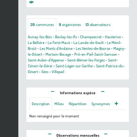
20
communes
9
organismes
13
observateurs
Aunay-les-Bois
-
Boulay-les-Ifs
-
Champsecret
-
Hauterive
-
La Bellière
-
La Ferté Macé
-
La Lande-de-Goult
-
Le Ménil-
Broût
-
Les Monts d'Andaine
-
Les Ventes-de-Bourse
-
Magny-
le-Désert
-
Mortain-Bocage
-
Pré-en-Pail-Saint-Samson
-
Saint-Aubin-d'Appenai
-
Saint-Bômer-les-Forges
-
Saint-
Céneri-le-Gérei
-
Saint-Léger-sur-Sarthe
-
Saint-Patrice-du-
Désert
-
Sées
-
Villepail
Informations espèce
Description
Milieu
Répartition
Synonymes
Non renseigné pour le moment
Observations mensuelles