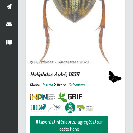
Haliplidae Aubé, 1836
Classe :
Insecta
Ordre :
Coleoptera
9
taxon(s) inférieur(s) agrégé(s) sur
cette fiche