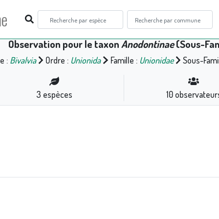
ne
Observation pour le taxon
Anodontinae
(Sous-Fam
e :
Bivalvia
Ordre :
Unionida
Famille :
Unionidae
Sous-Famil
3
espèces
10
observateur