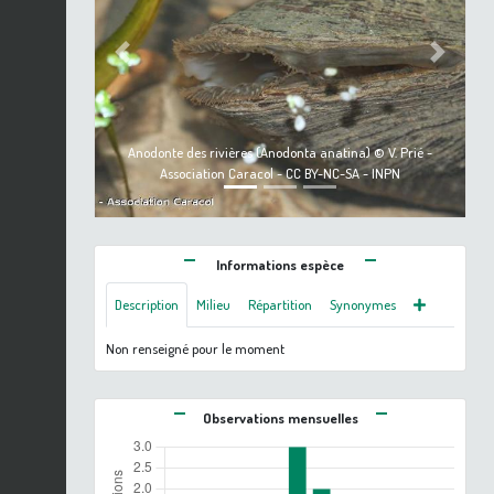
Previous
Next
Anodonte des rivières (Anodonta anatina) © V. Prié -
Association Caracol - CC BY-NC-SA - INPN
Informations espèce
Description
Milieu
Répartition
Synonymes
Non renseigné pour le moment
Observations mensuelles