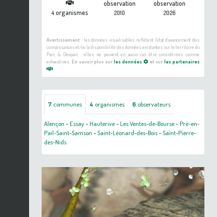
observation
observation
organismes
4
2010
2026
Avertissement :
les données visualisables reflètent l'état d'avancement des
connaissances et/ou la disponibilité des données existantes sur le territoire du
Parc & Géoparc : elles ne peuvent en aucun cas être considérées comme
exhaustives.
En savoir plus sur
les données
et sur
les partenaires
7
communes
4
organismes
6
observateurs
Alençon
-
Essay
-
Hauterive
-
Les Ventes-de-Bourse
-
Pré-en-
Pail-Saint-Samson
-
Saint-Léonard-des-Bois
-
Saint-Pierre-
des-Nids