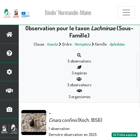
Biodiv' Normandie-Maine
Observation pour le taxon
Lachninae
(Sous-
Famille)
Classe :
Insecta
Ordre :
Hemiptera
Famille :
Aphididae
5
observations
3
espèces
3
observateurs
3
organismes
-
Cinara confinis
(Koch, 1856)
1
observation
Dernière observation en
2025
Fiche espèce