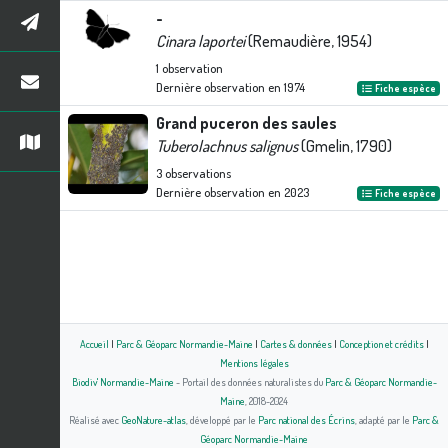
-
Cinara laportei
(Remaudière, 1954)
1
observation
Dernière observation en
1974
Fiche espèce
Grand puceron des saules
Tuberolachnus salignus
(Gmelin, 1790)
3
observations
Dernière observation en
2023
Fiche espèce
Accueil
|
Parc & Géoparc Normandie-Maine
|
Cartes & données
|
Conception et crédits
|
Mentions légales
Biodiv' Normandie-Maine
- Portail des données naturalistes du
Parc & Géoparc Normandie-
Maine
, 2018-2024
Réalisé avec
GeoNature-atlas
, développé par le
Parc national des Écrins
, adapté par le
Parc &
Géoparc Normandie-Maine