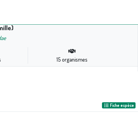
ille)
dae
s
15
organismes
Fiche espèce