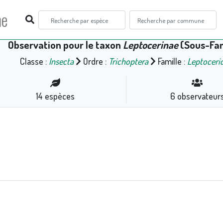
ne
Observation pour le taxon
Leptocerinae
(Sous-Fam
Classe :
Insecta
Ordre :
Trichoptera
Famille :
Leptoceri
14
espèces
6
observateur