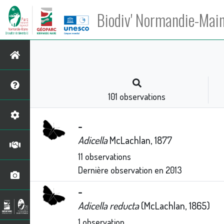
Biodiv' Normandie-Mai
101
observations
-
Adicella
McLachlan, 1877
11
observations
Dernière observation en
2013
-
Adicella reducta
(McLachlan, 1865)
1
observation