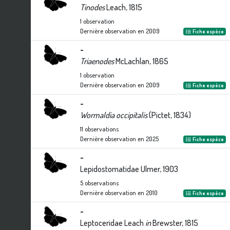
Tinodes
Leach, 1815
1
observation
Dernière observation en
2009
Fiche espèce
-
Triaenodes
McLachlan, 1865
1
observation
Dernière observation en
2009
Fiche espèce
-
Wormaldia occipitalis
(Pictet, 1834)
11
observations
Dernière observation en
2025
Fiche espèce
-
Lepidostomatidae Ulmer, 1903
5
observations
Dernière observation en
2010
Fiche espèce
-
Leptoceridae Leach
in
Brewster, 1815