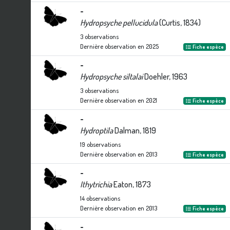
-
Hydropsyche pellucidula
(Curtis, 1834)
3
observations
Dernière observation en
2025
Fiche espèce
-
Hydropsyche siltalai
Doehler, 1963
3
observations
Dernière observation en
2021
Fiche espèce
-
Hydroptila
Dalman, 1819
19
observations
Dernière observation en
2013
Fiche espèce
-
Ithytrichia
Eaton, 1873
14
observations
Dernière observation en
2013
Fiche espèce
-