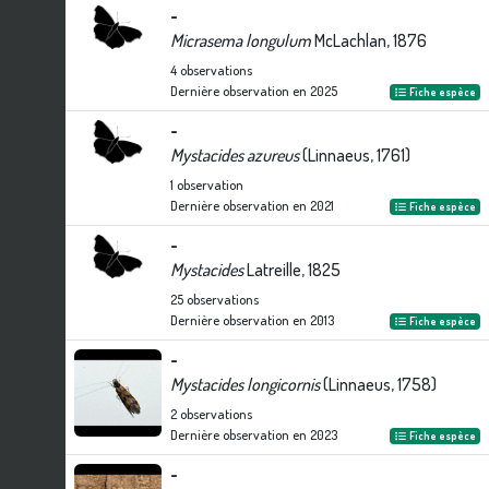
-
Micrasema longulum
McLachlan, 1876
4
observations
Dernière observation en
2025
Fiche espèce
-
Mystacides azureus
(Linnaeus, 1761)
1
observation
Dernière observation en
2021
Fiche espèce
-
Mystacides
Latreille, 1825
25
observations
Dernière observation en
2013
Fiche espèce
-
Mystacides longicornis
(Linnaeus, 1758)
2
observations
Dernière observation en
2023
Fiche espèce
-