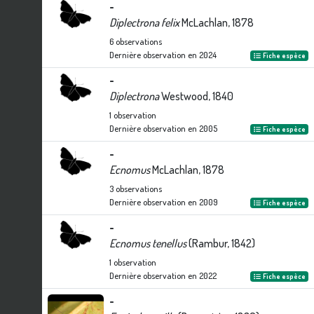
-
Diplectrona felix
McLachlan, 1878
6
observations
Dernière observation en
2024
Fiche espèce
-
Diplectrona
Westwood, 1840
1
observation
Dernière observation en
2005
Fiche espèce
-
Ecnomus
McLachlan, 1878
3
observations
Dernière observation en
2009
Fiche espèce
-
Ecnomus tenellus
(Rambur, 1842)
1
observation
Dernière observation en
2022
Fiche espèce
-