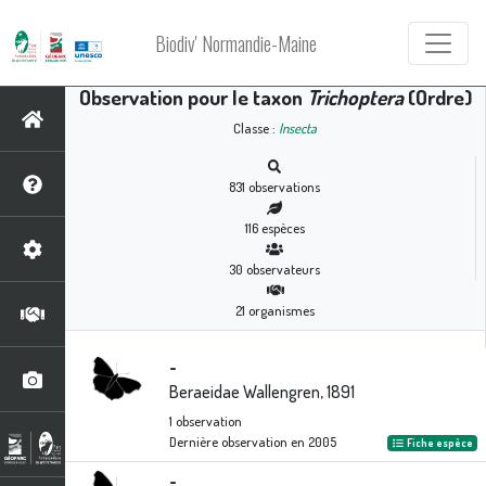
Biodiv' Normandie-Maine
Observation pour le taxon
Trichoptera
(Ordre)
Classe :
Insecta
831
observations
116
espèces
30
observateurs
21
organismes
-
Beraeidae Wallengren, 1891
1
observation
Dernière observation en
2005
Fiche espèce
-