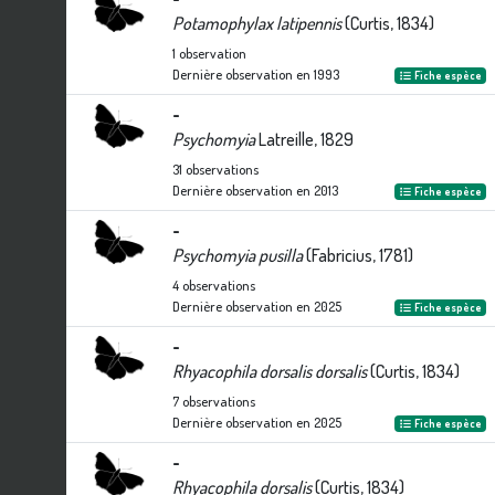
Potamophylax latipennis
(Curtis, 1834)
1
observation
Dernière observation en
1993
Fiche espèce
-
Psychomyia
Latreille, 1829
31
observations
Dernière observation en
2013
Fiche espèce
-
Psychomyia pusilla
(Fabricius, 1781)
4
observations
Dernière observation en
2025
Fiche espèce
-
Rhyacophila dorsalis dorsalis
(Curtis, 1834)
7
observations
Dernière observation en
2025
Fiche espèce
-
Rhyacophila dorsalis
(Curtis, 1834)