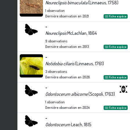
Neureclipsis bimaculata
(Linnaeus, 1758)
1
observation
Dernière observation en
2021
Fiche espèce
-
Neureclipsis
McLachlan, 1864
9
observations
Dernière observation en
2013
Fiche espèce
-
Notidobia ciliaris
(Linnaeus, 1761)
3
observations
Dernière observation en
2026
Fiche espèce
-
Odontocerum albicorne
(Scopoli, 1763)
1
observation
Dernière observation en
2024
Fiche espèce
-
Odontocerum
Leach, 1815