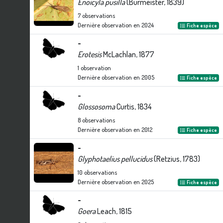
Enoicyla pusilla
(Burmeister, 1839)
7
observations
Dernière observation en
2024
Fiche espèce
-
Erotesis
McLachlan, 1877
1
observation
Dernière observation en
2005
Fiche espèce
-
Glossosoma
Curtis, 1834
8
observations
Dernière observation en
2012
Fiche espèce
-
Glyphotaelius pellucidus
(Retzius, 1783)
10
observations
Dernière observation en
2025
Fiche espèce
-
Goera
Leach, 1815