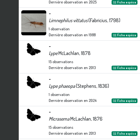
Dernière observation en
2025
Fiche espèce
-
Limnephilus vittatus
(Fabricius, 1798)
1
observation
Dernière observation en
1988
Fiche espèce
-
Lype
McLachlan, 1878
15
observations
Dernière observation en
2013
Fiche espèce
-
Lype phaeopa
(Stephens, 1836)
1
observation
Dernière observation en
2024
Fiche espèce
-
Micrasema
McLachlan, 1876
15
observations
Dernière observation en
2013
Fiche espèce