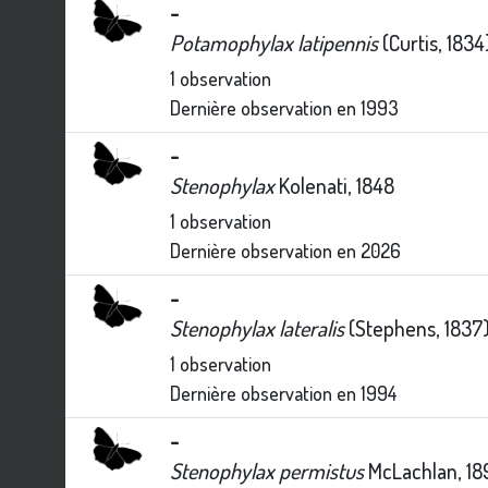
-
Potamophylax latipennis
(Curtis, 1834
1
observation
Dernière observation en
1993
-
Stenophylax
Kolenati, 1848
1
observation
Dernière observation en
2026
-
Stenophylax lateralis
(Stephens, 1837
1
observation
Dernière observation en
1994
-
Stenophylax permistus
McLachlan, 18