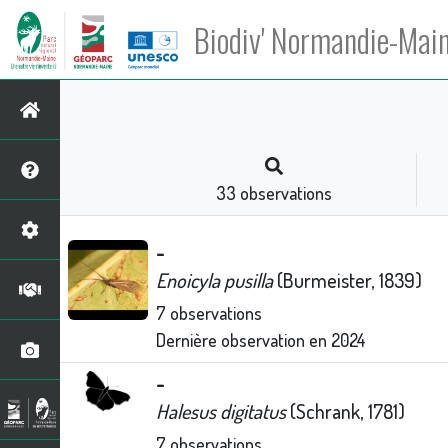
Biodiv' Normandie-Mai
33
observations
-
Enoicyla pusilla
(Burmeister, 1839)
7
observations
Dernière observation en
2024
-
Halesus digitatus
(Schrank, 1781)
7
observations