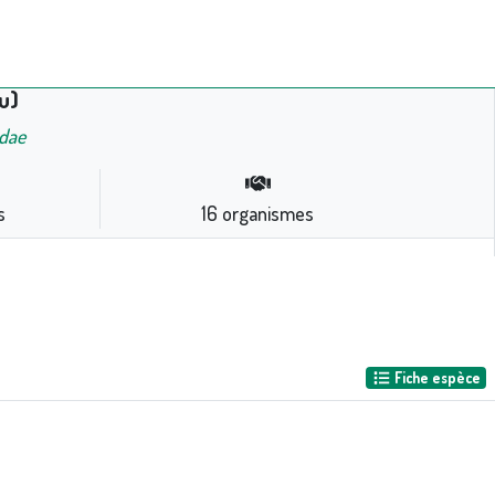
u)
idae
s
16
organismes
Fiche espèce