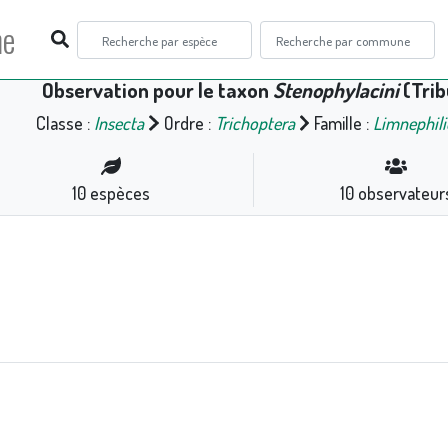
ne
Observation pour le taxon
Stenophylacini
(Trib
Classe :
Insecta
Ordre :
Trichoptera
Famille :
Limnephil
10
espèces
10
observateur