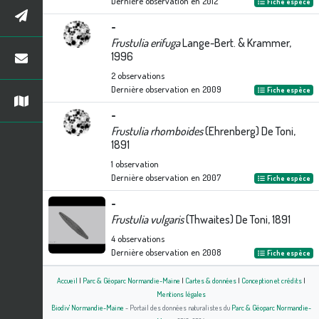
Dernière observation en
2012
Fiche espèce
-
Frustulia erifuga
Lange-Bert. & Krammer,
1996
2
observations
Dernière observation en
2009
Fiche espèce
-
Frustulia rhomboides
(Ehrenberg) De Toni,
1891
1
observation
Dernière observation en
2007
Fiche espèce
-
Frustulia vulgaris
(Thwaites) De Toni, 1891
4
observations
Dernière observation en
2008
Fiche espèce
Accueil
|
Parc & Géoparc Normandie-Maine
|
Cartes & données
|
Conception et crédits
|
Mentions légales
Biodiv' Normandie-Maine
- Portail des données naturalistes du
Parc & Géoparc Normandie-