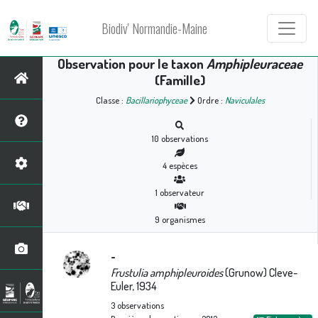
Biodiv' Normandie-Maine
Observation pour le taxon
Amphipleuraceae
(Famille)
Classe :
Bacillariophyceae
Ordre :
Naviculales
10
observations
4
espèces
1
observateur
9
organismes
-
Frustulia amphipleuroides
(Grunow) Cleve-
Euler, 1934
3
observations