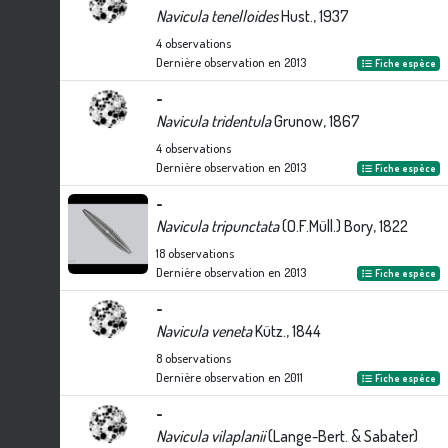
Navicula tenelloides
Hust., 1937
4
observations
Dernière observation en
2013
Fiche espèce
-
Navicula tridentula
Grunow, 1867
4
observations
Dernière observation en
2013
Fiche espèce
-
Navicula tripunctata
(O.F.Müll.) Bory, 1822
18
observations
Dernière observation en
2013
Fiche espèce
-
Navicula veneta
Kütz., 1844
8
observations
Dernière observation en
2011
Fiche espèce
-
Navicula vilaplanii
(Lange-Bert. & Sabater)