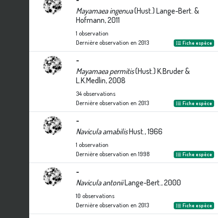
Mayamaea ingenua
(Hust.) Lange-Bert. &
Hofmann, 2011
1
observation
Dernière observation en
2013
Fiche espèce
-
Mayamaea permitis
(Hust.) K.Bruder &
L.K.Medlin, 2008
34
observations
Dernière observation en
2013
Fiche espèce
-
Navicula amabilis
Hust., 1966
1
observation
Dernière observation en
1998
Fiche espèce
-
Navicula antonii
Lange-Bert., 2000
10
observations
Dernière observation en
2013
Fiche espèce