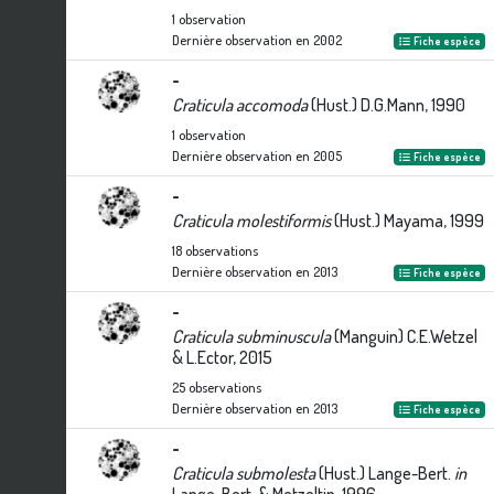
1
observation
Dernière observation en
2002
Fiche espèce
-
Craticula accomoda
(Hust.) D.G.Mann, 1990
1
observation
Dernière observation en
2005
Fiche espèce
-
Craticula molestiformis
(Hust.) Mayama, 1999
18
observations
Dernière observation en
2013
Fiche espèce
-
Craticula subminuscula
(Manguin) C.E.Wetzel
& L.Ector, 2015
25
observations
Dernière observation en
2013
Fiche espèce
-
Craticula submolesta
(Hust.) Lange-Bert.
in