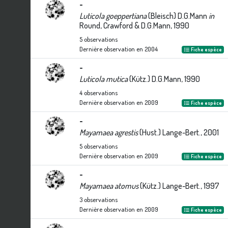
-
Luticola goeppertiana
(Bleisch) D.G.Mann
in
Round, Crawford & D.G.Mann, 1990
5
observations
Dernière observation en
2004
Fiche espèce
-
Luticola mutica
(Kütz.) D.G.Mann, 1990
4
observations
Dernière observation en
2009
Fiche espèce
-
Mayamaea agrestis
(Hust.) Lange-Bert., 2001
5
observations
Dernière observation en
2009
Fiche espèce
-
Mayamaea atomus
(Kütz.) Lange-Bert., 1997
3
observations
Dernière observation en
2009
Fiche espèce
-