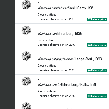
-
Navicula capitatoradiata
H.Germ., 1981
7
observations
Dernière observation en
2011
Fiche espèce
-
Navicula cari
Ehrenberg, 1836
1
observation
Dernière observation en
2007
Fiche espèce
-
Navicula cataracta-rheni
Lange-Bert., 1993
2
observations
Dernière observation en
2013
Fiche espèce
-
Navicula cincta
(Ehrenberg) Ralfs, 1861
4
observations
Dernière observation en
2003
Fiche espèce
-