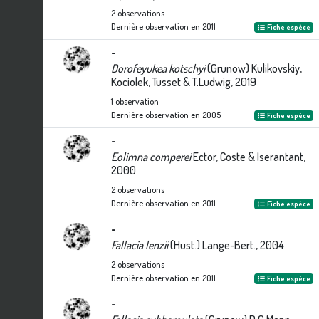
2
observations
Dernière observation en
2011
Fiche espèce
-
Dorofeyukea kotschyi
(Grunow) Kulikovskiy,
Kociolek, Tusset & T.Ludwig, 2019
1
observation
Dernière observation en
2005
Fiche espèce
-
Eolimna comperei
Ector, Coste & Iserantant,
2000
2
observations
Dernière observation en
2011
Fiche espèce
-
Fallacia lenzii
(Hust.) Lange-Bert., 2004
2
observations
Dernière observation en
2011
Fiche espèce
-