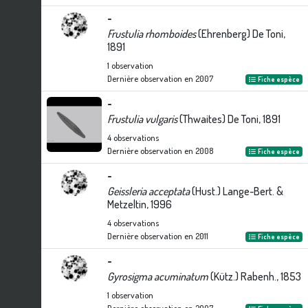
-
Frustulia rhomboides
(Ehrenberg) De Toni,
1891
1
observation
Dernière observation en
2007
Fiche espèce
-
Frustulia vulgaris
(Thwaites) De Toni, 1891
4
observations
Dernière observation en
2008
Fiche espèce
-
Geissleria acceptata
(Hust.) Lange-Bert. &
Metzeltin, 1996
4
observations
Dernière observation en
2011
Fiche espèce
-
Gyrosigma acuminatum
(Kütz.) Rabenh., 1853
1
observation