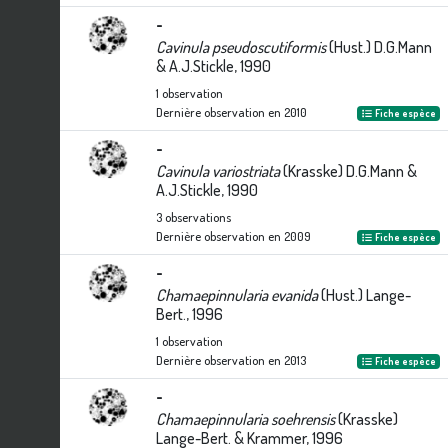
-
Cavinula pseudoscutiformis
(Hust.) D.G.Mann
& A.J.Stickle, 1990
1
observation
Dernière observation en
2010
Fiche espèce
-
Cavinula variostriata
(Krasske) D.G.Mann &
A.J.Stickle, 1990
3
observations
Dernière observation en
2009
Fiche espèce
-
Chamaepinnularia evanida
(Hust.) Lange-
Bert., 1996
1
observation
Dernière observation en
2013
Fiche espèce
-
Chamaepinnularia soehrensis
(Krasske)
Lange-Bert. & Krammer, 1996