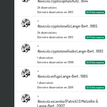
Navicula cryptocephala
Kütz., 1844
24
observations
Dernière observation en
2013
Fiche espèce
-
Navicula cryptotenella
Lange-Bert., 1985
24
observations
Dernière observation en
2013
Fiche espèce
-
Navicula cryptotenelloides
Lange-Bert., 1993
1
observation
Dernière observation en
1998
Fiche espèce
-
Navicula erifuga
Lange-Bert., 1985
1
observation
Dernière observation en
2001
Fiche espèce
-
Navicula escambia
(Patrick) D.Metzeltin &
Lange-Bert., 2007