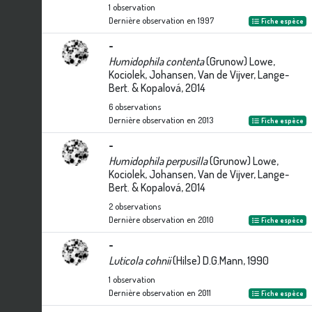
1
observation
Dernière observation en
1997
Fiche espèce
-
Humidophila contenta
(Grunow) Lowe,
Kociolek, Johansen, Van de Vijver, Lange-
Bert. & Kopalová, 2014
6
observations
Dernière observation en
2013
Fiche espèce
-
Humidophila perpusilla
(Grunow) Lowe,
Kociolek, Johansen, Van de Vijver, Lange-
Bert. & Kopalová, 2014
2
observations
Dernière observation en
2010
Fiche espèce
-
Luticola cohnii
(Hilse) D.G.Mann, 1990
1
observation
Dernière observation en
2011
Fiche espèce