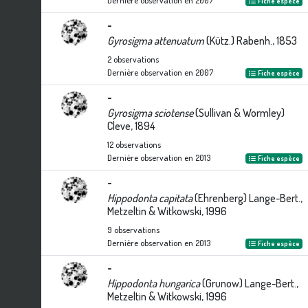
Dernière observation en
2007
Fiche espèce
-
Gyrosigma attenuatum
(Kütz.) Rabenh., 1853
2
observations
Dernière observation en
2007
Fiche espèce
-
Gyrosigma sciotense
(Sullivan & Wormley)
Cleve, 1894
12
observations
Dernière observation en
2013
Fiche espèce
-
Hippodonta capitata
(Ehrenberg) Lange-Bert.,
Metzeltin & Witkowski, 1996
9
observations
Dernière observation en
2013
Fiche espèce
-
Hippodonta hungarica
(Grunow) Lange-Bert.,
Metzeltin & Witkowski, 1996