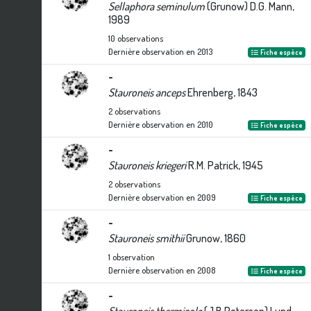
Sellaphora seminulum
(Grunow) D.G. Mann,
1989
10
observations
Dernière observation en
2013
Fiche espèce
-
Stauroneis anceps
Ehrenberg, 1843
2
observations
Dernière observation en
2010
Fiche espèce
-
Stauroneis kriegeri
R.M. Patrick, 1945
2
observations
Dernière observation en
2009
Fiche espèce
-
Stauroneis smithii
Grunow, 1860
1
observation
Dernière observation en
2008
Fiche espèce
-