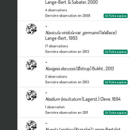
Lange-Bert. & Sabater, 2000
4
observations
Dernière observation en
2008
Fiche espèce
-
Navicula viridula
var.
germainii
(Wallace)
Lange-Bert., 1993
17
observations
Dernière observation en
2013
Fiche espèce
-
Navigeia decussis
(Østrup) Bukht., 2013
2
observations
Dernière observation en
2013
Fiche espèce
-
Neidium bisulcatum
(Lagerst.) Cleve, 1894
1
observation
Dernière observation en
2011
Fiche espèce
-
Nupela lapidosa
(Krasske) Lange-Bertalot,