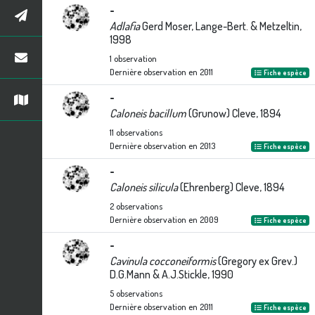
-
Adlafia
Gerd Moser, Lange-Bert. & Metzeltin,
1998
1
observation
Dernière observation en
2011
Fiche espèce
-
Caloneis bacillum
(Grunow) Cleve, 1894
11
observations
Dernière observation en
2013
Fiche espèce
-
Caloneis silicula
(Ehrenberg) Cleve, 1894
2
observations
Dernière observation en
2009
Fiche espèce
-
Cavinula cocconeiformis
(Gregory ex Grev.)
D.G.Mann & A.J.Stickle, 1990
5
observations
Dernière observation en
2011
Fiche espèce