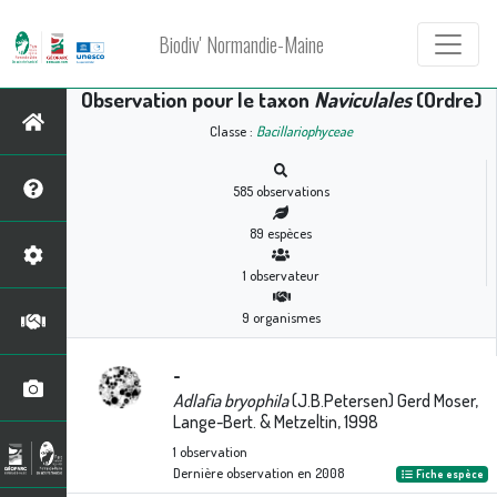
Biodiv' Normandie-Maine
Observation pour le taxon
Naviculales
(Ordre)
Classe :
Bacillariophyceae
585
observations
89
espèces
1
observateur
9
organismes
-
Adlafia bryophila
(J.B.Petersen) Gerd Moser,
Lange-Bert. & Metzeltin, 1998
1
observation
Dernière observation en
2008
Fiche espèce