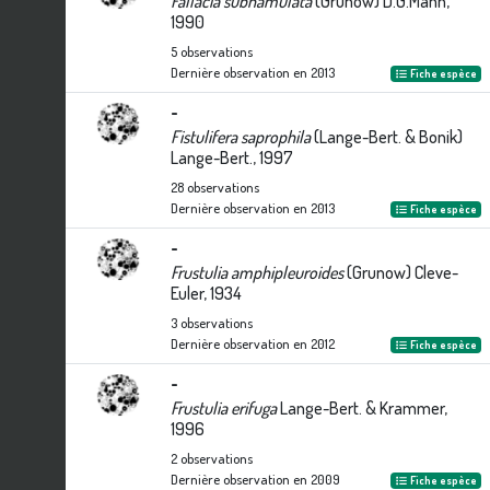
Fallacia subhamulata
(Grunow) D.G.Mann,
1990
5
observations
Dernière observation en
2013
Fiche espèce
-
Fistulifera saprophila
(Lange-Bert. & Bonik)
Lange-Bert., 1997
28
observations
Dernière observation en
2013
Fiche espèce
-
Frustulia amphipleuroides
(Grunow) Cleve-
Euler, 1934
3
observations
Dernière observation en
2012
Fiche espèce
-
Frustulia erifuga
Lange-Bert. & Krammer,
1996
2
observations
Dernière observation en
2009
Fiche espèce