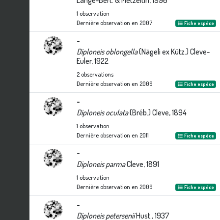
Lange-Bert. & Metzeltin, 1996
1
observation
Dernière observation en
2007
Fiche espèce
-
Diploneis oblongella
(Nägeli ex Kütz.) Cleve-
Euler, 1922
2
observations
Dernière observation en
2009
Fiche espèce
-
Diploneis oculata
(Bréb.) Cleve, 1894
1
observation
Dernière observation en
2011
Fiche espèce
-
Diploneis parma
Cleve, 1891
1
observation
Dernière observation en
2009
Fiche espèce
-
Diploneis petersenii
Hust., 1937