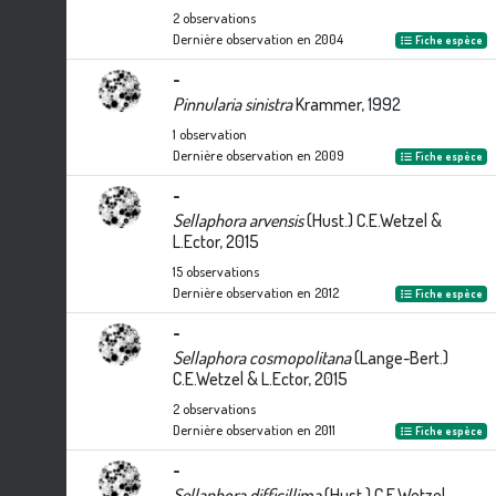
2
observations
Dernière observation en
2004
Fiche espèce
-
Pinnularia sinistra
Krammer, 1992
1
observation
Dernière observation en
2009
Fiche espèce
-
Sellaphora arvensis
(Hust.) C.E.Wetzel &
L.Ector, 2015
15
observations
Dernière observation en
2012
Fiche espèce
-
Sellaphora cosmopolitana
(Lange-Bert.)
C.E.Wetzel & L.Ector, 2015
2
observations
Dernière observation en
2011
Fiche espèce
-
Sellaphora difficillima
(Hust.) C.E.Wetzel,