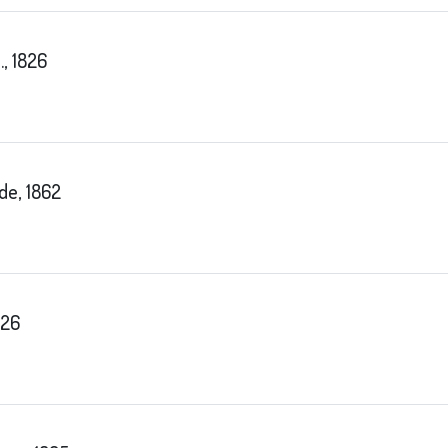
., 1826
de, 1862
826