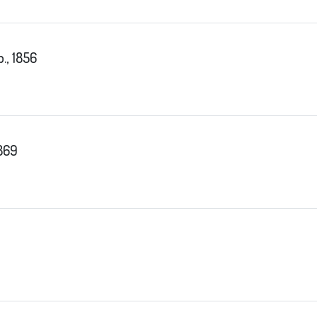
., 1856
1869