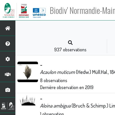
Biodiv' Normandie-Mai
937
observations
-
Acaulon muticum
(Hedw.) Müll.Hal., 18
8
observations
Dernière observation en
2019
-
Aloina ambigua
(Bruch & Schimp.) Lim
1
observation