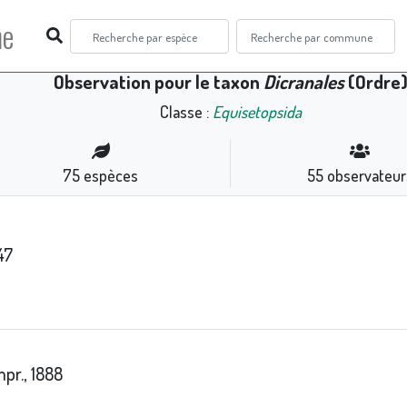
ne
Observation pour le taxon
Dicranales
(Ordre
Classe :
Equisetopsida
75
espèces
55
observateur
47
pr., 1888