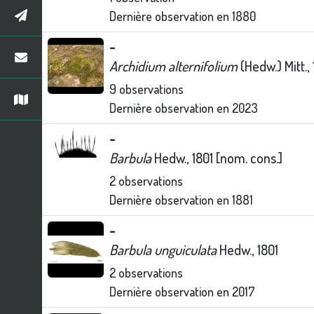
Dernière observation en
1880
-
Archidium alternifolium
(Hedw.) Mitt., 
9
observations
Dernière observation en
2023
-
Barbula
Hedw., 1801 [nom. cons.]
2
observations
Dernière observation en
1881
-
Barbula unguiculata
Hedw., 1801
2
observations
Dernière observation en
2017