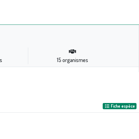
)
s
15
organismes
Fiche espèce