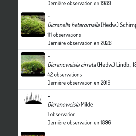
Dernière observation en
1989
-
Dicranella heteromalla
(Hedw.) Schimp
111
observations
Dernière observation en
2026
-
Dicranoweisia cirrata
(Hedw.) Lindb., 
42
observations
Dernière observation en
2019
-
Dicranoweisia
Milde
1
observation
Dernière observation en
1896
-