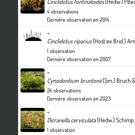
Cinclidotus fontinaloides
(Hedw.) P.Bea
4
observations
Dernière observation en
2014
-
Cinclidotus riparius
(Host ex Brid.) Arn
1
observation
Dernière observation en
2007
-
Cynodontium bruntonii
(Sm.) Bruch &
24
observations
Dernière observation en
2023
-
Dicranella cerviculata
(Hedw.) Schimp.
1
observation