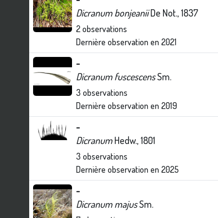
Dicranum bonjeanii
De Not., 1837
2
observations
Dernière observation en
2021
-
Dicranum fuscescens
Sm.
3
observations
Dernière observation en
2019
-
Dicranum
Hedw., 1801
3
observations
Dernière observation en
2025
-
Dicranum majus
Sm.