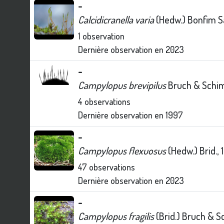
-
Calcidicranella varia
(Hedw.) Bonfim S
1
observation
Dernière observation en
2023
-
Campylopus brevipilus
Bruch & Schim
4
observations
Dernière observation en
1997
-
Campylopus flexuosus
(Hedw.) Brid., 
47
observations
Dernière observation en
2023
-
Campylopus fragilis
(Brid.) Bruch & S