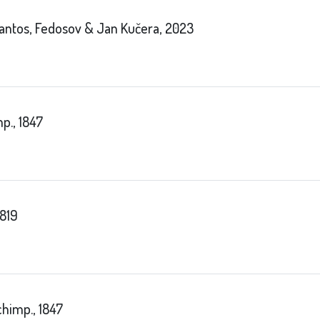
antos, Fedosov & Jan Kučera, 2023
p., 1847
1819
chimp., 1847