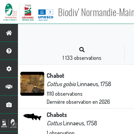
Biodiv' Normandie-Mai
1 133
observations
Chabot
Cottus gobio
Linnaeus, 1758
1110
observations
Dernière observation en
2026
Chabots
Cottus
Linnaeus, 1758
1
observation