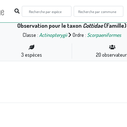
ne
Observation pour le taxon
Cottidae
(Famille)
Classe :
Actinopterygii
Ordre :
Scorpaeniformes
3
espèces
20
observateur