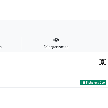
s
12
organismes
Fiche espèce