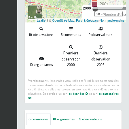
200+
2000
20 km
Nombre d'observ
Leaflet
| ©
OpenStreetMap
,
Parc & Géoparc Normandie-maine
observations
communes
observateurs
19
5
2
Première
Dernière
observation
observation
organismes
10
2000
2025
Avertissement :
les données visualisables reflètent l'état d'avancement des
connaissances et/ou la disponibilité des données existantes sur le territoire du
Parc & Géoparc : elles ne peuvent en aucun cas être considérées comme
exhaustives.
En savoir plus sur
les données
et sur
les partenaires
5
communes
10
organismes
2
observateurs