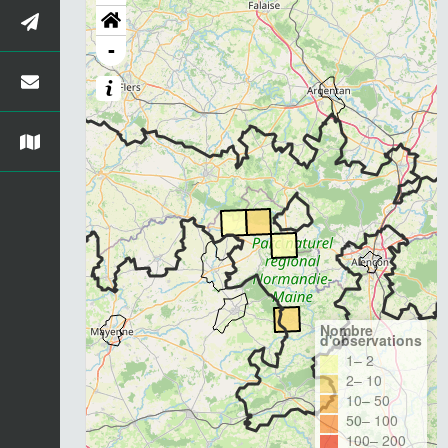
-
Nombre
d'observations
1– 2
2– 10
10– 50
50– 100
100– 200