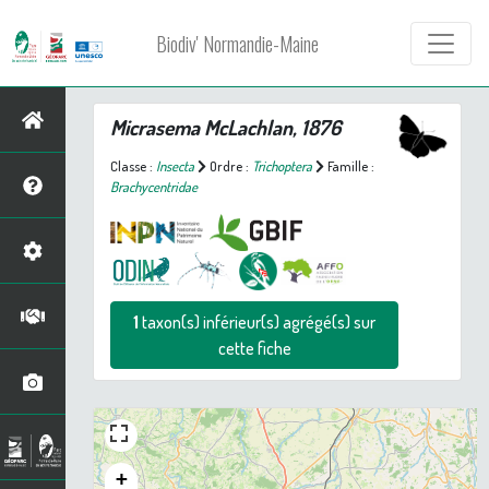
Biodiv' Normandie-Maine
Micrasema
McLachlan, 1876
Classe :
Insecta
Ordre :
Trichoptera
Famille :
Brachycentridae
1
taxon(s) inférieur(s) agrégé(s) sur
cette fiche
+