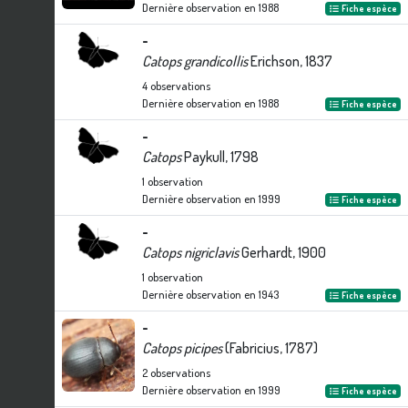
Dernière observation en
1988
Fiche espèce
-
Catops grandicollis
Erichson, 1837
4
observations
Dernière observation en
1988
Fiche espèce
-
Catops
Paykull, 1798
1
observation
Dernière observation en
1999
Fiche espèce
-
Catops nigriclavis
Gerhardt, 1900
1
observation
Dernière observation en
1943
Fiche espèce
-
Catops picipes
(Fabricius, 1787)
2
observations
Dernière observation en
1999
Fiche espèce