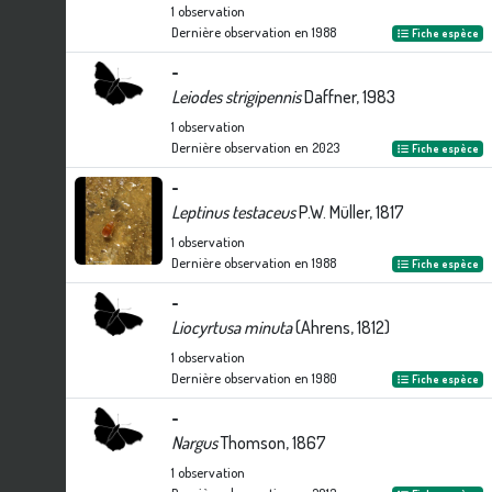
1
observation
Dernière observation en
1988
Fiche espèce
-
Leiodes strigipennis
Daffner, 1983
1
observation
Dernière observation en
2023
Fiche espèce
-
Leptinus testaceus
P.W. Müller, 1817
1
observation
Dernière observation en
1988
Fiche espèce
-
Liocyrtusa minuta
(Ahrens, 1812)
1
observation
Dernière observation en
1980
Fiche espèce
-
Nargus
Thomson, 1867
1
observation