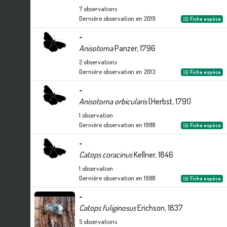
7
observations
Dernière observation en
2019
Fiche espèce
-
Anisotoma
Panzer, 1796
2
observations
Dernière observation en
2013
Fiche espèce
-
Anisotoma orbicularis
(Herbst, 1791)
1
observation
Dernière observation en
1988
Fiche espèce
-
Catops coracinus
Kellner, 1846
1
observation
Dernière observation en
1988
Fiche espèce
-
Catops fuliginosus
Erichson, 1837
5
observations