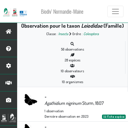
Biodiv' Normandie-Maine
Observation pour le taxon
Leiodidae
(Famille)
Classe :
Insecta
Ordre :
Coleoptera
56
observations
28
espèces
10
observateurs
10
organismes
-
Agathidium nigrinum
Sturm, 1807
1
observation
Dernière observation en
2023
Fiche espèce
-