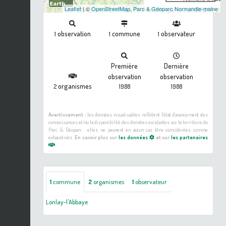
Leaflet
| ©
OpenStreetMap
,
Parc & Géoparc Normandie-maine
observation
commune
observateur
1
1
1
Première
Dernière
observation
observation
organismes
2
1988
1988
Avertissement :
les données visualisables reflètent l'état d'avancement des
connaissances et/ou la disponibilité des données existantes sur le territoire du
Parc & Géoparc : elles ne peuvent en aucun cas être considérées comme
exhaustives.
En savoir plus sur
les données
et sur
les partenaires
1
commune
2
organismes
1
observateur
Lonlay-l'Abbaye