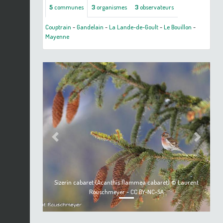
5
communes
3
organismes
3
observateurs
Couptrain
-
Gandelain
-
La Lande-de-Goult
-
Le Bouillon
-
Mayenne
Previous
Next
Sizerin cabaret (Acanthis flammea cabaret) © Laurent
Rouschmeyer - CC BY-NC-SA