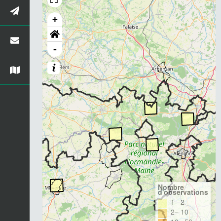
+
-
Nombre
d'observations
1– 2
2– 10