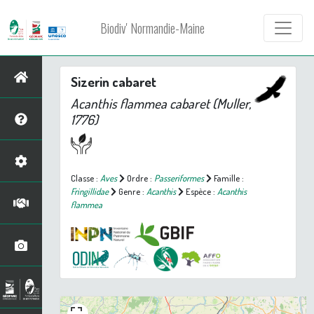
Biodiv' Normandie-Maine
Sizerin cabaret
Acanthis flammea cabaret
(Muller,
1776)
Classe :
Aves
Ordre :
Passeriformes
Famille :
Fringillidae
Genre :
Acanthis
Espèce :
Acanthis
flammea