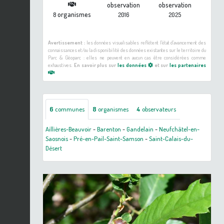
observation
observation
organismes
8
2016
2025
Avertissement :
les données visualisables reflètent l'état d'avancement des
connaissances et/ou la disponibilité des données existantes sur le territoire du
Parc & Géoparc : elles ne peuvent en aucun cas être considérées comme
exhaustives.
En savoir plus sur
les données
et sur
les partenaires
6
communes
8
organismes
4
observateurs
Aillières-Beauvoir
-
Barenton
-
Gandelain
-
Neufchâtel-en-
Saosnois
-
Pré-en-Pail-Saint-Samson
-
Saint-Calais-du-
Désert