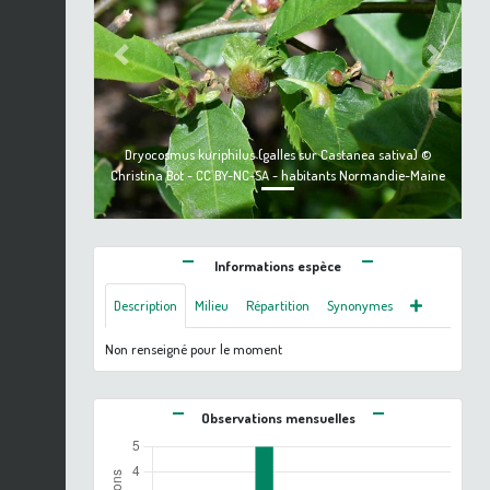
Previous
Next
Dryocosmus kuriphilus (galles sur Castanea sativa) ©
Christina Bot - CC BY-NC-SA - habitants Normandie-Maine
Informations espèce
Description
Milieu
Répartition
Synonymes
Non renseigné pour le moment
Observations mensuelles