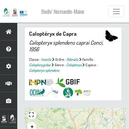
Biodiv' Normandie-Maine
Caloptéryx de Capra
Calopteryx splendens caprai
Conci,
1956
Classe :
Insecta
Ordre :
Odonata
Famille :
Calopterygidae
Genre :
Calopteryx
Espèce :
Calopteryx splendens
+