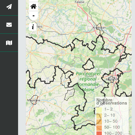
-
Nombre
d'observations
1– 2
2– 10
10– 50
50– 100
100– 200