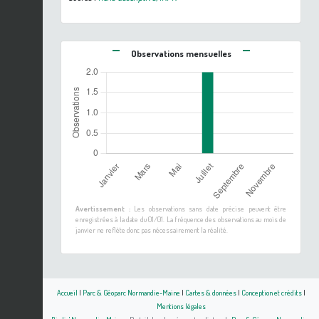
Observations mensuelles
Avertissement :
Les observations sans date précise peuvent être
enregistrées à la date du 01/01. La fréquence des observations au mois de
janvier ne reflète donc pas nécessairement la réalité.
Accueil
|
Parc & Géoparc Normandie-Maine
|
Cartes & données
|
Conception et crédits
|
Mentions légales