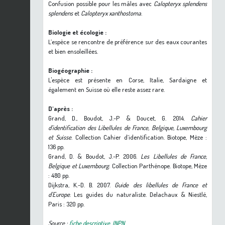
Confusion possible pour les mâles avec
Calopteryx splendens
splendens
et
Calopteryx xanthostoma
.
Biologie et écologie :
L’espèce se rencontre de préférence sur des eaux courantes
et bien ensoleillées.
Biogéographie :
L'espèce est présente en Corse, Italie, Sardaigne et
également en Suisse où elle reste assez rare.
D'après :
Grand, D., Boudot, J.-P & Doucet, G. 2014.
Cahier
d’identification des Libellules de France, Belgique, Luxembourg
et Suisse
. Collection Cahier d’identification. Biotope, Mèze :
136 pp.
Grand, D. & Boudot, J.-P. 2006.
Les Libellules de France,
Belgique et Luxembourg
. Collection Parthénope. Biotope, Mèze
: 480 pp.
Dijkstra, K.-D. B. 2007.
Guide des libellules de France et
d'Europe
. Les guides du naturaliste. Delachaux & Niestlé,
Paris : 320 pp.
Source :
fiche descriptive, INPN