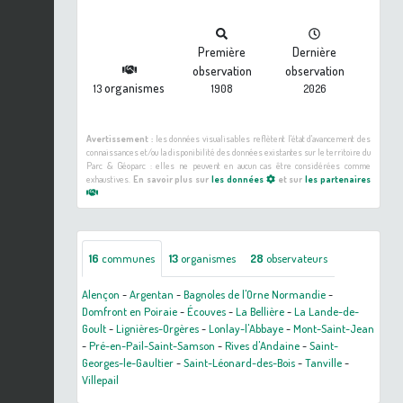
Première
Dernière
observation
observation
organismes
13
1908
2026
Avertissement :
les données visualisables reflètent l'état d'avancement des
connaissances et/ou la disponibilité des données existantes sur le territoire du
Parc & Géoparc : elles ne peuvent en aucun cas être considérées comme
exhaustives.
En savoir plus sur
les données
et sur
les partenaires
16
communes
13
organismes
28
observateurs
Alençon
-
Argentan
-
Bagnoles de l'Orne Normandie
-
Domfront en Poiraie
-
Écouves
-
La Bellière
-
La Lande-de-
Goult
-
Lignières-Orgères
-
Lonlay-l'Abbaye
-
Mont-Saint-Jean
-
Pré-en-Pail-Saint-Samson
-
Rives d'Andaine
-
Saint-
Georges-le-Gaultier
-
Saint-Léonard-des-Bois
-
Tanville
-
Villepail