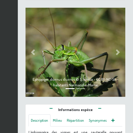
Previous
Next
Ephippiger diurnus diurnus © S. Wroza - CC BY-NC-SA -
habitants Normandie-Maine
Informations espèce
Description
Milieu
Répartition
Synonymes
L’éphippigère des vignes est une sauterelle pouvant