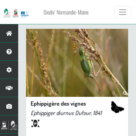
Biodiv' Normandie-Maine
Ephippigère des vignes
Ephippiger diurnus
Dufour, 1841