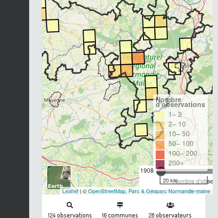
Nombre
d'observations
1– 2
2– 10
10– 50
50– 100
100– 200
200+
1908
20 km
Nombre d'observa
Leaflet
| ©
OpenStreetMap
,
Parc & Géoparc Normandie-maine
observations
communes
observateurs
124
16
28