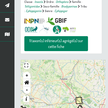
Classe :
Insecta
Ordre :
Orthoptera
Famille :
Tettigoniidae
Sous-Famille :
Bradyporinae
Tribu
:
Ephippigerini
Genre :
Ephippiger
1
taxon(s) inférieur(s) agrégé(s) sur
cette fiche
+
-