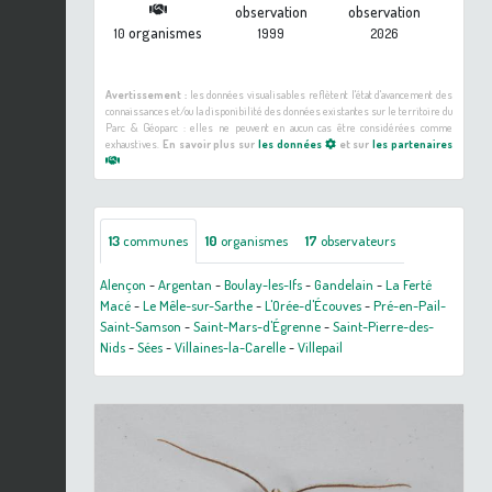
observation
observation
organismes
10
1999
2026
Avertissement :
les données visualisables reflètent l'état d'avancement des
connaissances et/ou la disponibilité des données existantes sur le territoire du
Parc & Géoparc : elles ne peuvent en aucun cas être considérées comme
exhaustives.
En savoir plus sur
les données
et sur
les partenaires
13
communes
10
organismes
17
observateurs
Alençon
-
Argentan
-
Boulay-les-Ifs
-
Gandelain
-
La Ferté
Macé
-
Le Mêle-sur-Sarthe
-
L'Orée-d'Écouves
-
Pré-en-Pail-
Saint-Samson
-
Saint-Mars-d'Égrenne
-
Saint-Pierre-des-
Nids
-
Sées
-
Villaines-la-Carelle
-
Villepail