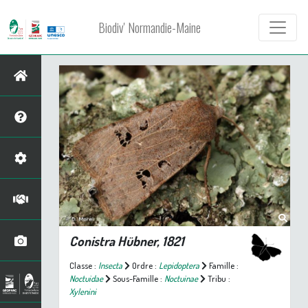
Biodiv' Normandie-Maine
Conistra
Hübner, 1821
Classe :
Insecta
Ordre :
Lepidoptera
Famille :
Noctuidae
Sous-Famille :
Noctuinae
Tribu :
Xylenini