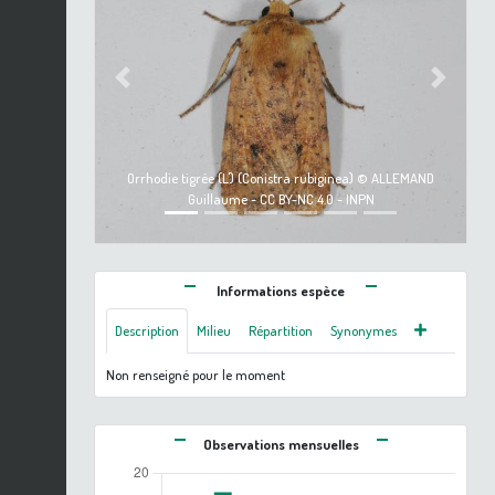
Previous
Next
Orrhodie tigrée (L') (Conistra rubiginea) © ALLEMAND
Guillaume - CC BY-NC 4.0 - INPN
Informations espèce
Description
Milieu
Répartition
Synonymes
Non renseigné pour le moment
Observations mensuelles