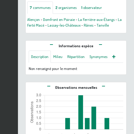
7
communes
2
organismes
1
observateur
Alençon
-
Domfront en Poiraie
-
La Ferrière-aux-Étangs
-
La
Ferté Macé
-
Lassay-les-Châteaux
-
Rânes
-
Tanville
Informations espèce
Description
Milieu
Répartition
Synonymes
Non renseigné pour le moment
Observations mensuelles