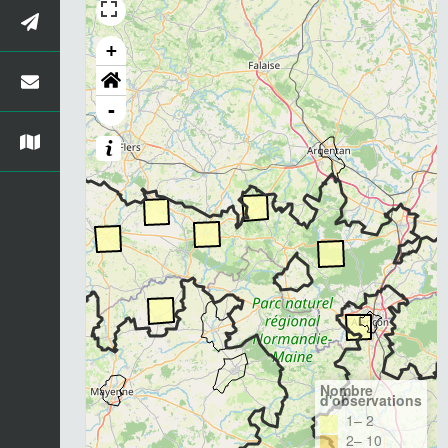
+
-
Nombre
d'observations
1– 2
2– 10