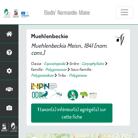
Biodiv' Normandie-Maine
Muehlenbeckie
Muehlenbeckia
Meisn., 1841 [nom.
cons.]
Classe :
Equisetopsida
Ordre :
Caryophyllales
Famille :
Polygonaceae
Sous-Famille :
Polygonoideae
Tribu :
Polygoneae
1
taxon(s) inférieur(s) agrégé(s) sur
cette fiche