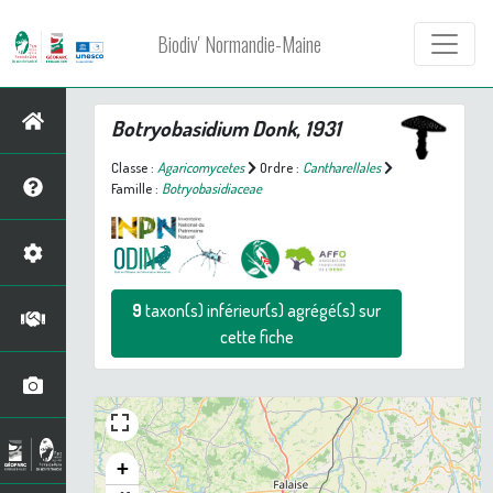
Biodiv' Normandie-Maine
Botryobasidium
Donk, 1931
Classe :
Agaricomycetes
Ordre :
Cantharellales
Famille :
Botryobasidiaceae
9
taxon(s) inférieur(s) agrégé(s) sur
cette fiche
+