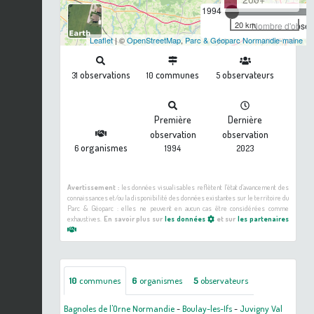
1994
20 km
Nombre d'observ
Leaflet
| ©
OpenStreetMap
,
Parc & Géoparc Normandie-maine
observations
communes
observateurs
31
10
5
Première
Dernière
observation
observation
organismes
6
1994
2023
Avertissement :
les données visualisables reflètent l'état d'avancement des
connaissances et/ou la disponibilité des données existantes sur le territoire du
Parc & Géoparc : elles ne peuvent en aucun cas être considérées comme
exhaustives.
En savoir plus sur
les données
et sur
les partenaires
10
communes
6
organismes
5
observateurs
Bagnoles de l'Orne Normandie
-
Boulay-les-Ifs
-
Juvigny Val