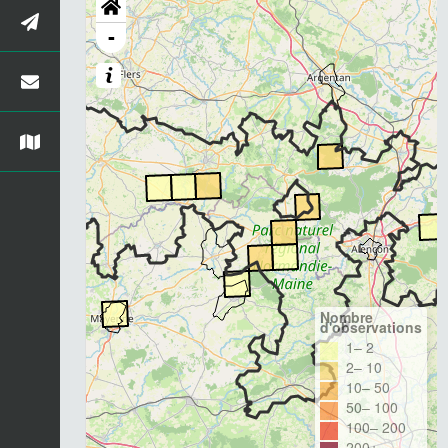
-
Nombre
d'observations
1– 2
2– 10
10– 50
50– 100
100– 200
200+