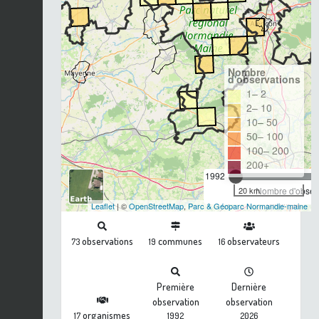
Nombre
d'observations
1– 2
2– 10
10– 50
50– 100
100– 200
200+
1992
20 km
Nombre d'observ
Leaflet
| ©
OpenStreetMap
,
Parc & Géoparc Normandie-maine
observations
communes
observateurs
73
19
16
Première
Dernière
observation
observation
organismes
17
1992
2026