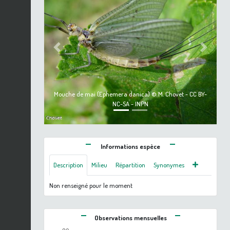
Previous
Next
Mouche de mai (Ephemera danica) © M. Chovet - CC BY-
NC-SA - INPN
Informations espèce
Description
Milieu
Répartition
Synonymes
Non renseigné pour le moment
Observations mensuelles