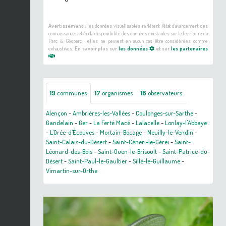
Avertissement :
les données visualisables reflètent l'état d'avancement des
connaissances et/ou la disponibilité des données existantes sur le territoire du
Parc & Géoparc : elles ne peuvent en aucun cas être considérées comme
exhaustives.
En savoir plus sur
les données
et sur
les partenaires
19
communes
17
organismes
16
observateurs
Alençon
-
Ambrières-les-Vallées
-
Coulonges-sur-Sarthe
-
Gandelain
-
Ger
-
La Ferté Macé
-
Lalacelle
-
Lonlay-l'Abbaye
-
L'Orée-d'Écouves
-
Mortain-Bocage
-
Neuilly-le-Vendin
-
Saint-Calais-du-Désert
-
Saint-Céneri-le-Gérei
-
Saint-
Léonard-des-Bois
-
Saint-Ouen-le-Brisoult
-
Saint-Patrice-du-
Désert
-
Saint-Paul-le-Gaultier
-
Sillé-le-Guillaume
-
Vimartin-sur-Orthe