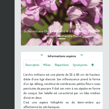
Previous
Next
Orchis militaire (Orchis militaris) © S. Filoche - CC BY-NC-SA
- habitants Normandie-Maine
Informations espèce
Description
Milieu
Répartition
Synonymes
L'orchis militaire est une plante de 20 à 60 cm de hauteur,
dotée d'une tige élancée. Son inflorescence prend la forme
d'un épi oblong, constitué de nombreuses petites fleurs roses
ponctuées de pourpre. Il doit son nom à ses sépales en forme
de casque. Son labelle est caractérisé par un lobe médian
divisé en deux.
C'est une espèce héliophile ou de demi-ombre qui
affectionne les sols basiques.