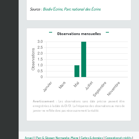
Source :
Biodiv'Écrins, Parc national des Écrins
Observations mensuelles
Avertissement :
Les observations sans date précise peuvent être
enregistrées à la date du 01/01. La fréquence des observations au mois de
janvier ne reflète donc pas nécessairement la réalité.
Accueil
|
Parc & Géoparc Normandie-Maine
|
Cartes & données
|
Conception et crédits
|