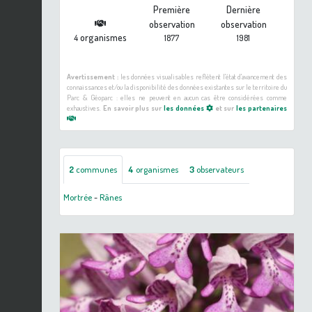
Première
Dernière
observation
observation
organismes
4
1877
1981
Avertissement :
les données visualisables reflètent l'état d'avancement des
connaissances et/ou la disponibilité des données existantes sur le territoire du
Parc & Géoparc : elles ne peuvent en aucun cas être considérées comme
exhaustives.
En savoir plus sur
les données
et sur
les partenaires
2
communes
4
organismes
3
observateurs
Mortrée
-
Rânes