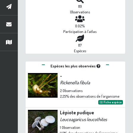
89
Observations
0.02%
Participation à l'atlas
87
Espèces
Espèces les plus observées
-
Rickenella fibula
2
Observations
2.25%
des observations de l'organisme
Fiche espèce
Lépiote pudique
Leucoagaricus leucothites
1
Observation