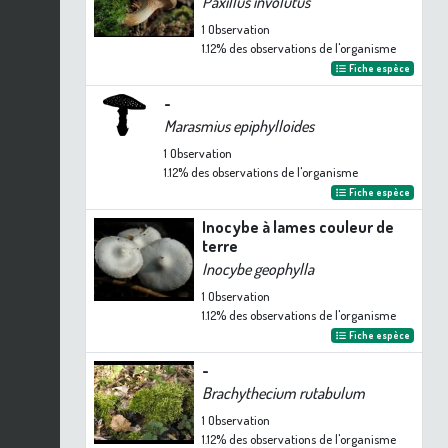
Paxillus involutus
1
Observation
1.12%
des observations de l'organisme
Fiche espèce
-
Marasmius epiphylloides
1
Observation
1.12%
des observations de l'organisme
Fiche espèce
Inocybe à lames couleur de
terre
Inocybe geophylla
1
Observation
1.12%
des observations de l'organisme
Fiche espèce
-
Brachythecium rutabulum
1
Observation
1.12%
des observations de l'organisme