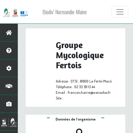
Biodiv' Normandie-Maine
Groupe
Mycologique
Fertois
Adresse
: OTSI , 61600 La Ferté-Macé
Téléphone
: 02 33 38 13 44
Email
: francois.hairie@wanadoo.fr
Site
:
Données de l'organisme