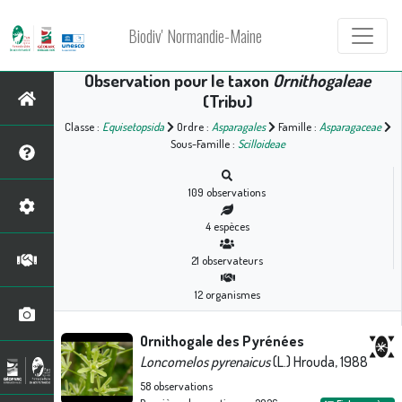
Biodiv' Normandie-Maine
Observation pour le taxon
Ornithogaleae
(Tribu)
Classe :
Equisetopsida
Ordre :
Asparagales
Famille :
Asparagaceae
Sous-Famille :
Scilloideae
109
observations
4
espèces
21
observateurs
12
organismes
Ornithogale des Pyrénées
Loncomelos pyrenaicus
(L.) Hrouda, 1988
58
observations