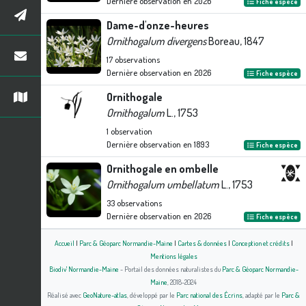
Dernière observation en
2026
Fiche espèce
Dame-d'onze-heures
Ornithogalum divergens
Boreau, 1847
17
observations
Dernière observation en
2026
Fiche espèce
Ornithogale
Ornithogalum
L., 1753
1
observation
Dernière observation en
1893
Fiche espèce
Ornithogale en ombelle
Ornithogalum umbellatum
L., 1753
33
observations
Dernière observation en
2026
Fiche espèce
Accueil
|
Parc & Géoparc Normandie-Maine
|
Cartes & données
|
Conception et crédits
|
Mentions légales
Biodiv' Normandie-Maine
- Portail des données naturalistes du
Parc & Géoparc Normandie-
Maine
, 2018-2024
Réalisé avec
GeoNature-atlas
, développé par le
Parc national des Écrins
, adapté par le
Parc &